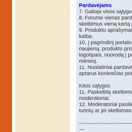
Pardavėjams
7. Galioja visos sąlyg
8. Forume vienas parda
skelbimus vieną kartą 
9. Produkto aprašymai, i
kalba.
10. Į pagrindinį portal
naujieną, produkto pris
logotipais, nuorodą į p
mėnesį.
11. Nuolatiniai pardavė
aptarus konkrečias po
Kitos sąlygos
11. Paskelbtą skelbimą 
moderatoriai.
12. Moderatoriai pasili
turinių ar jei skelbimas
------------------------------
---