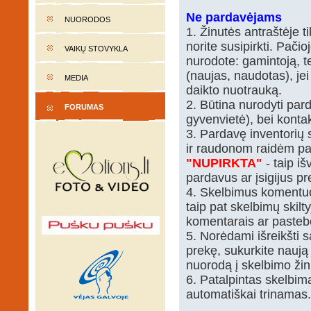
Ne pardavėjams
NUORODOS
1. Žinutės antraštėje t
norite susipirkti. Pačio
VAIKŲ STOVYKLA
nurodote: gamintoją, te
(naujas, naudotas), je
MEDIA
daikto nuotrauką.
2. Būtina nurodyti par
FORUMAS
gyvenvietė), bei kontak
3. Pardavę inventorių s
ir raudonom raidėm p
"NUPIRKTA"
- taip i
pardavus ar įsigijus pr
4. Skelbimus komentuo
taip pat skelbimų skilt
komentarais ar pasteb
5. Norėdami išreikšt
prekę, sukurkite naują
nuorodą į skelbimo žinu
6. Patalpintas skelbi
automatiškai trinamas.