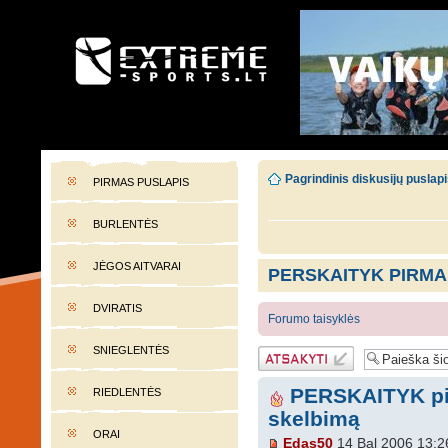
EXTREME-SPORTS.LT
Lietuvos extremalaus sporto portalas
Pagrindinis diskusijų puslap
PIRMAS PUSLAPIS
BURLENTĖS
JĖGOS AITVARAI
PERSKAITYK PIRMA
DVIRATIS
Forumo taisyklės
SNIEGLENTĖS
Atsakymo
rašymas
PERSKAITYK pir
RIEDLENTĖS
skelbimą
ORAI
Edas50
14 Bal 2006 13:2