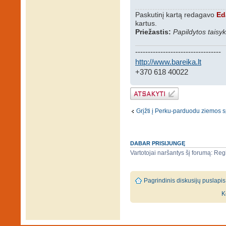
Paskutinį kartą redagavo
Ed
kartus.
Priežastis:
Papildytos taisy
----------------------------------
http://www.bareika.lt
+370 618 40022
Atsakymo
rašymas
Grįžti į Perku-parduodu ziemos sp
DABAR PRISIJUNGĘ
Vartotojai naršantys šį forumą: Regi
Pagrindinis diskusijų puslapis
K