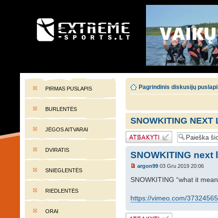
EXTREME-SPORTS.LT
Lietuvos extremalaus sporto portalas
Pagrindinis diskusijų puslap
PIRMAS PUSLAPIS
BURLENTĖS
SNOWKITING NEXT 
JĖGOS AITVARAI
Atsakymo
rašymas
DVIRATIS
SNOWKITING next l
argon99
03 Gru 2019 20:06
SNIEGLENTĖS
SNOWKITING “what it mean
RIEDLENTĖS
https://vimeo.com/3732456
ORAI
Atsakymo