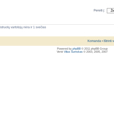
Pereiti į:
struotų vartotojų nėra ir 1 svečias
Komanda
•
Ištrinti
Powered by
phpBB
© 2011 phpBB Group
Vertė
Vilius Šumskas
© 2003, 2005, 2007