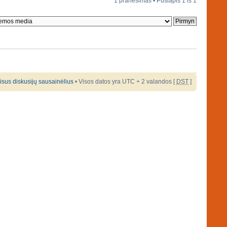
1 pranešimas • Puslapis
1
iš
1
 visus diskusijų sausainėlius
• Visos datos yra UTC + 2 valandos [
DST
]