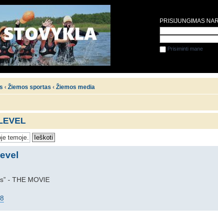
PRISIJUNGIMAS NA
Prisiminti mane
is
‹
Žiemos sportas
‹
Žiemos media
LEVEL
evel
s” - THE MOVIE
58