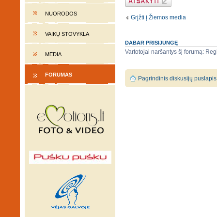
rašymas
NUORODOS
Grįžti į Žiemos media
VAIKŲ STOVYKLA
DABAR PRISIJUNGĘ
Vartotojai naršantys šį forumą: Regi
MEDIA
FORUMAS
Pagrindinis diskusijų puslapis