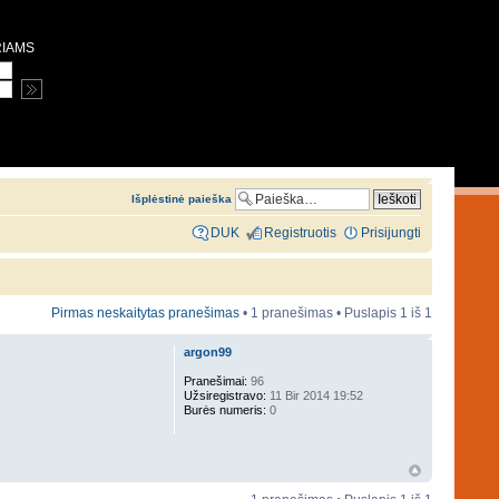
RIAMS
Išplėstinė paieška
DUK
Registruotis
Prisijungti
Pirmas neskaitytas pranešimas
• 1 pranešimas • Puslapis
1
iš
1
argon99
Pranešimai:
96
Užsiregistravo:
11 Bir 2014 19:52
Burės numeris:
0