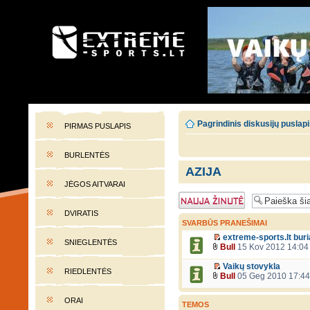
EXTREME-SPORTS.LT
Lietuvos extremalaus sporto portalas
Pagrindinis diskusijų puslap
PIRMAS PUSLAPIS
BURLENTĖS
AZIJA
JĖGOS AITVARAI
Naujos temos
kūrimas
DVIRATIS
SVARBŪS PRANEŠIMAI
extreme-sports.lt bur
SNIEGLENTĖS
Bull
15 Kov 2012 14:04
Vaikų stovykla
RIEDLENTĖS
Bull
05 Geg 2010 17:44
ORAI
TEMOS