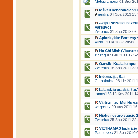
Motopramoga
01 Spa 201
Ieškau bendrakeleivių
geidra
04 Spa 2013 13:
Azija +seiseliai beveik
Varsuvos
Zwierius
31 Sau 2013 08
Aplankykite Boracay sa
Vikis
12 Lie 2007 20:43
Ho Chi Minh (Vietnamas
zigzag
07 Gru 2011 12:52
Gatwik- Kuala lumpur 
Zwierius
18 Spa 2011 23:
Indonezija, Bali
Ciupakabra
06 Lie 2011 
balandzio pradzia kas? k
tomas123
13 Kov 2011 1
Vietnamas_Mui Ne vas
warperaz
09 Vas 2011 16
Nieks nevaro sausio 2
Zwierius
25 Sau 2011 23:
VIETNAMAS lapkricio 
Pauliusxxx
21 Spa 2010 