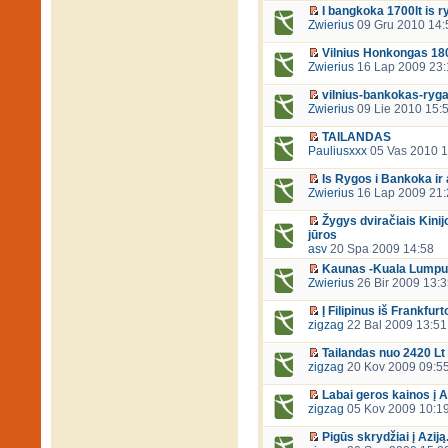
I bangkoka 1700lt is 
Zwierius
09 Gru 2010 14:
Vilnius Honkongas 1800
Zwierius
16 Lap 2009 23:
vilnius-bankokas-ryga
Zwierius
09 Lie 2010 15:
TAILANDAS
Pauliusxxx
05 Vas 2010 1
Is Rygos i Bankoka ir a
Zwierius
16 Lap 2009 21:
Žygys dviračiais Kinij
jūros
asv
20 Spa 2009 14:58
Kaunas -Kuala Lumpu
Zwierius
26 Bir 2009 13:
Į Filipinus iš Frankfur
zigzag
22 Bal 2009 13:51
Tailandas nuo 2420 Lt
zigzag
20 Kov 2009 09:5
Labai geros kainos į Az
zigzag
05 Kov 2009 10:1
Pigūs skrydžiai į Azij