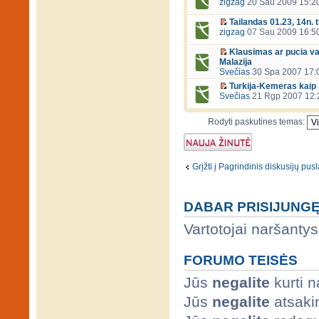
zigzag
20 Sau 2009 15:2
Tailandas 01.23, 14n. 
zigzag
07 Sau 2009 16:5
Klausimas ar pucia va
Malazija
Svečias
30 Spa 2007 17:
Turkija-Kemeras kaip ..
Svečias
21 Rgp 2007 12:
Rodyti paskutines temas:
Naujos temos
kūrimas
Grįžti į Pagrindinis diskusijų pus
DABAR PRISIJUNG
Vartotojai naršantys
FORUMO TEISĖS
Jūs
negalite
kurti 
Jūs
negalite
atsaki