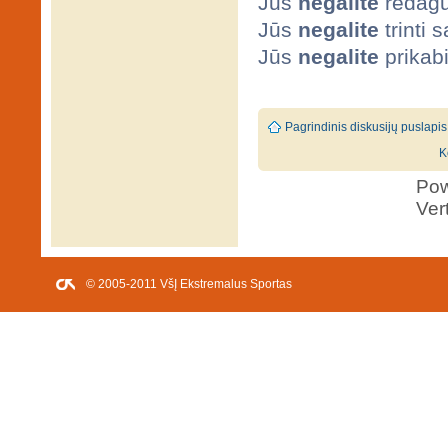
Jūs
negalite
redagu
Jūs
negalite
trinti
Jūs
negalite
prikabi
Pagrindinis diskusijų puslapis
K
Po
Ver
© 2005-2011 VšĮ Ekstremalus Sportas