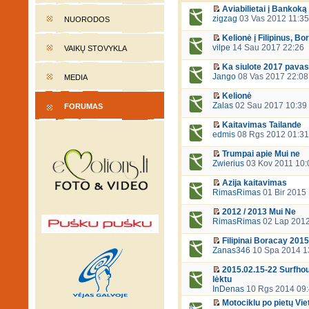
Aviabilietai į Bankoką
zigzag
03 Vas 2012 11:35
NUORODOS
Kelionė į Filipinus, B
vilpe
14 Sau 2017 22:26
VAIKŲ STOVYKLA
Ka siulote 2017 pav
Jango
08 Vas 2017 22:08
MEDIA
Kelionė
Zalas
02 Sau 2017 10:39
FORUMAS
Kaitavimas Tailande
edmis
08 Rgs 2012 01:31
Trumpai apie Mui ne
Zwierius
03 Kov 2011 10:
Azija kaitavimas
RimasRimas
01 Bir 2015
2012 / 2013 Mui Ne
RimasRimas
02 Lap 2012
Filipinai Boracay 2015
Zanas346
10 Spa 2014 1
2015.02.15-22 Surfhou
lėktu
InDenas
10 Rgs 2014 09
Motociklu po pietų Vi