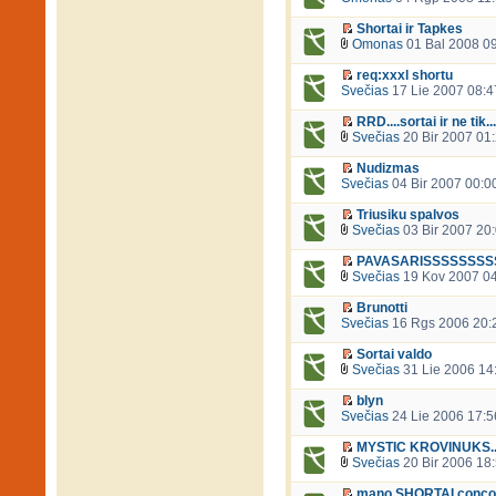
Shortai ir Tapkes
Omonas
01 Bal 2008 0
req:xxxl shortu
Svečias
17 Lie 2007 08:4
RRD....sortai ir ne tik....
Svečias
20 Bir 2007 01
Nudizmas
Svečias
04 Bir 2007 00:0
Triusiku spalvos
Svečias
03 Bir 2007 20
PAVASARISSSSSSSS
Svečias
19 Kov 2007 0
Brunotti
Svečias
16 Rgs 2006 20:
Sortai valdo
Svečias
31 Lie 2006 14
blyn
Svečias
24 Lie 2006 17:5
MYSTIC KROVINUKS..
Svečias
20 Bir 2006 18
mano SHORTAI conco