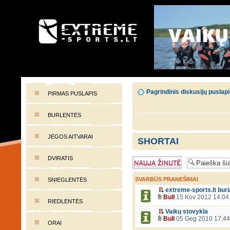
EXTREME-SPORTS.LT
Lietuvos extremalaus sporto portalas
Pagrindinis diskusijų puslap
PIRMAS PUSLAPIS
BURLENTĖS
JĖGOS AITVARAI
SHORTAI
DVIRATIS
Naujos temos
kūrimas
SVARBŪS PRANEŠIMAI
SNIEGLENTĖS
extreme-sports.lt bur
Bull
15 Kov 2012 14:04
RIEDLENTĖS
Vaikų stovykla
Bull
05 Geg 2010 17:44
ORAI