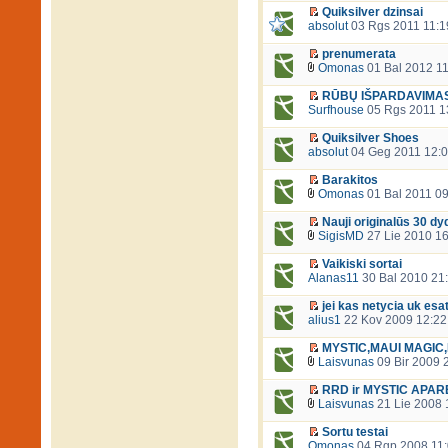
Quiksilver dzinsai
absolut
03 Rgs 2011 11:1
prenumerata
Omonas
01 Bal 2012 11
RŪBŲ IŠPARDAVIMAS
Surfhouse
05 Rgs 2011 1
Quiksilver Shoes
absolut
04 Geg 2011 12:
Barakitos
Omonas
01 Bal 2011 09
Nauji originalūs 30 dy
SigisMD
27 Lie 2010 16
Vaikiski sortai
Alanas11
30 Bal 2010 21
jei kas netycia uk esa
alius1
22 Kov 2009 12:22
MYSTIC,MAUI MAGIC,R
Laisvunas
09 Bir 2009 
RRD ir MYSTIC APAREL
Laisvunas
21 Lie 2008 
Sortu testai
Omonas
04 Rgp 2008 11