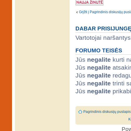
Naujos temos
kūrimas
Grįžti į Pagrindinis diskusijų pus
DABAR PRISIJUNG
Vartotojai naršantys
FORUMO TEISĖS
Jūs
negalite
kurti 
Jūs
negalite
atsaki
Jūs
negalite
redagu
Jūs
negalite
trinti
Jūs
negalite
prikabi
Pagrindinis diskusijų puslapis
K
Po