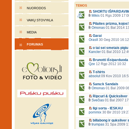
TEMOS
NUORODOS
SHORTU IŠPARDAVI
Mikis
01 Rgs 2009 17:0
VAIKŲ STOVYKLA
Pilaites prizma, kojos!
Omonas
01 Bal 2014 1
MEDIA
Garai
OrasII
30 Geg 2010 16:12
FORUMAS
o tai sei smetais pigi
Kancler
01 Bal 2010 12:4
Brunotti išsiparduoda
Qze
12 Rgp 2012 10:32
T-shirts
absolut
09 Kov 2010 16:5
Sanu:k Sandals
Omonas
01 Bal 2009 0
Ripcurl & Quicksilver
Svečias
01 Bal 2007 17
Ilgi sorta - IESKAU
pornmix
30 Bir 2010 19:2
billabong ir quksilver
trumpas
31 Spa 2009 1