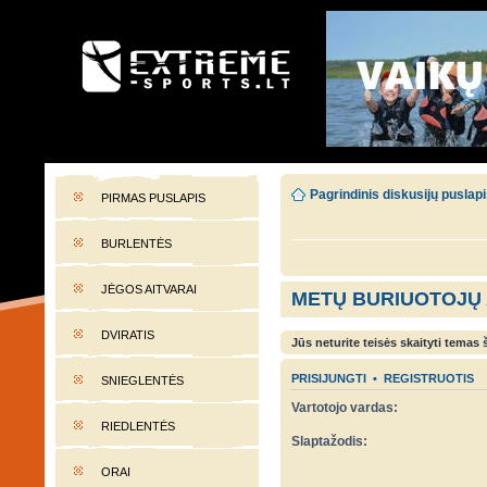
EXTREME-SPORTS.LT
Lietuvos extremalaus sporto portalas
Pagrindinis diskusijų puslap
PIRMAS PUSLAPIS
BURLENTĖS
JĖGOS AITVARAI
METŲ BURIUOTOJŲ
DVIRATIS
Jūs neturite teisės skaityti temas
PRISIJUNGTI
•
REGISTRUOTIS
SNIEGLENTĖS
Vartotojo vardas:
RIEDLENTĖS
Slaptažodis:
ORAI