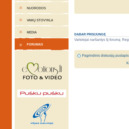
NUORODOS
VAIKŲ STOVYKLA
MEDIA
DABAR PRISIJUNGĘ
Vartotojai naršantys šį forumą: Regi
FORUMAS
Pagrindinis diskusijų puslapis
K