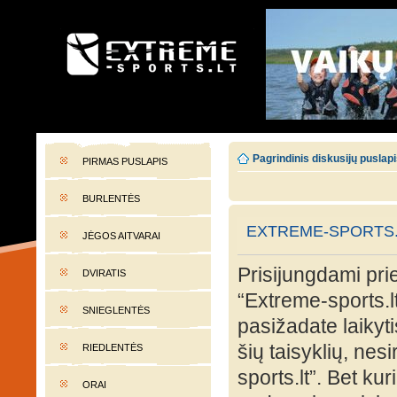
EXTREME-SPORTS.LT
Lietuvos extremalaus sporto portalas
Pagrindinis diskusijų puslap
PIRMAS PUSLAPIS
BURLENTĖS
EXTREME-SPORTS.
JĖGOS AITVARAI
Prisijungdami prie
DVIRATIS
“Extreme-sports.lt
SNIEGLENTĖS
pasižadate laikyti
šių taisyklių, nes
RIEDLENTĖS
sports.lt”. Bet ku
ORAI