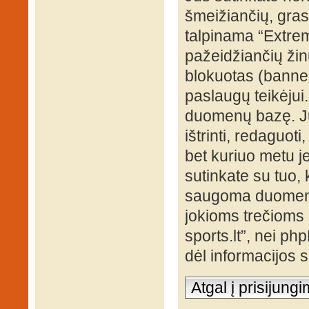
šmeižiančių, grasi
talpinama “Extrem
pažeidžiančių žin
blokuotas (banned
paslaugų teikėjui
duomenų bazę. Jūs
ištrinti, redaguot
bet kuriuo metu je
sutinkate su tuo, 
saugoma duomenų 
jokioms trečioms 
sports.lt”, nei p
dėl informacijos
Atgal į prisijung