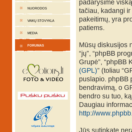
padarysime viską,
NUORODOS
tačiau, kadangi ir
pakeitimų, yra prot
VAIKŲ STOVYKLA
patiems.
MEDIA
Mūsų diskusijos n
FORUMAS
“jų”, “phpBB pro
Grupė”, “phpBB K
(GPL)
” (toliau “G
puslapio. phpBB p
bendravimą, o GPL 
bendro su tuo, ką
Daugiau informaci
http://www.phpbb
Jūs sutinkate nera