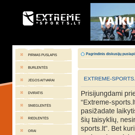
EXTREME-SPORTS.LT
Lietuvos extremalaus sporto portalas
Pagrindinis diskusijų puslap
PIRMAS PUSLAPIS
BURLENTĖS
EXTREME-SPORTS.
JĖGOS AITVARAI
Prisijungdami prie
DVIRATIS
“Extreme-sports.lt
SNIEGLENTĖS
pasižadate laikyti
šių taisyklių, nes
RIEDLENTĖS
sports.lt”. Bet ku
ORAI