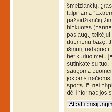
šmeižiančių, grasi
talpinama “Extrem
pažeidžiančių žin
blokuotas (banned
paslaugų teikėjui
duomenų bazę. Jūs
ištrinti, redaguot
bet kuriuo metu je
sutinkate su tuo, 
saugoma duomenų 
jokioms trečioms 
sports.lt”, nei p
dėl informacijos
Atgal į prisijung