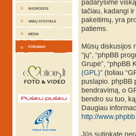
padarysime viską,
NUORODOS
tačiau, kadangi ir
pakeitimų, yra prot
VAIKŲ STOVYKLA
patiems.
MEDIA
Mūsų diskusijos n
FORUMAS
“jų”, “phpBB pro
Grupė”, “phpBB K
(GPL)
” (toliau “G
puslapio. phpBB p
bendravimą, o GPL 
bendro su tuo, ką
Daugiau informaci
http://www.phpbb
Jūs sutinkate nera