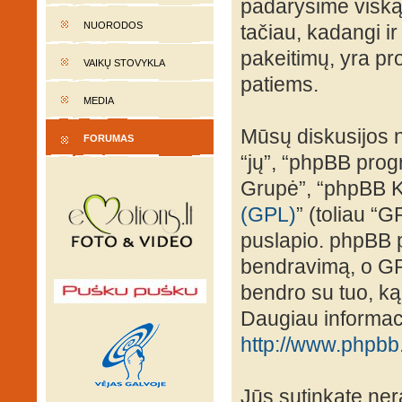
padarysime viską,
NUORODOS
tačiau, kadangi ir
pakeitimų, yra prot
VAIKŲ STOVYKLA
patiems.
MEDIA
Mūsų diskusijos n
FORUMAS
“jų”, “phpBB pro
Grupė”, “phpBB K
(GPL)
” (toliau “G
puslapio. phpBB p
bendravimą, o GPL 
bendro su tuo, ką
Daugiau informaci
http://www.phpbb
Jūs sutinkate nera