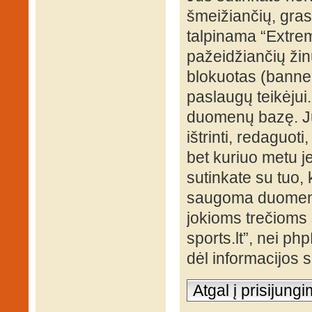
šmeižiančių, grasi
talpinama “Extrem
pažeidžiančių žin
blokuotas (banned
paslaugų teikėjui
duomenų bazę. Jūs
ištrinti, redaguot
bet kuriuo metu je
sutinkate su tuo, 
saugoma duomenų 
jokioms trečioms 
sports.lt”, nei p
dėl informacijos
Atgal į prisijung