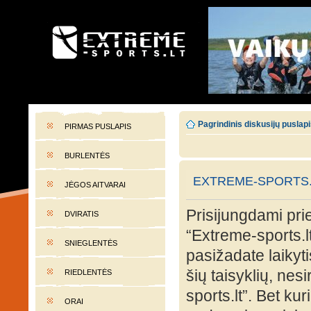
EXTREME-SPORTS.LT
Lietuvos extremalaus sporto portalas
Pagrindinis diskusijų puslap
PIRMAS PUSLAPIS
BURLENTĖS
EXTREME-SPORTS.
JĖGOS AITVARAI
Prisijungdami prie
DVIRATIS
“Extreme-sports.lt
SNIEGLENTĖS
pasižadate laikyti
šių taisyklių, nes
RIEDLENTĖS
sports.lt”. Bet ku
ORAI