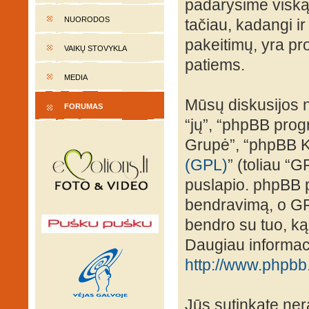
padarysime viską,
NUORODOS
tačiau, kadangi ir
pakeitimų, yra prot
VAIKŲ STOVYKLA
patiems.
MEDIA
Mūsų diskusijos n
FORUMAS
“jų”, “phpBB pro
Grupė”, “phpBB K
(GPL)
” (toliau “G
puslapio. phpBB p
bendravimą, o GPL 
bendro su tuo, ką
Daugiau informaci
http://www.phpbb
Jūs sutinkate nera