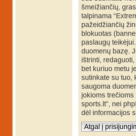
šmeižiančių, grasi
talpinama “Extrem
pažeidžiančių žin
blokuotas (banned
paslaugų teikėjui
duomenų bazę. Jūs
ištrinti, redaguot
bet kuriuo metu je
sutinkate su tuo, 
saugoma duomenų 
jokioms trečioms 
sports.lt”, nei p
dėl informacijos
Atgal į prisijung