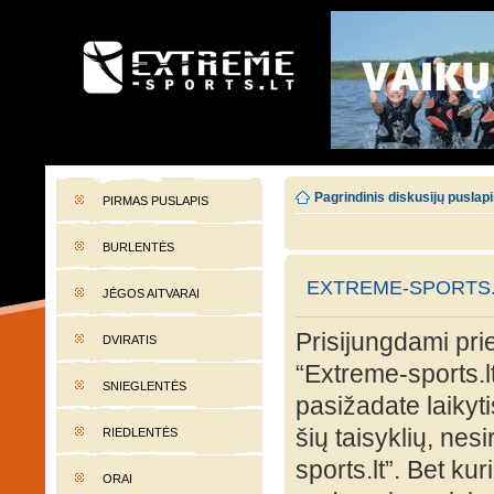
EXTREME-SPORTS.LT
Lietuvos extremalaus sporto portalas
Pagrindinis diskusijų puslap
PIRMAS PUSLAPIS
BURLENTĖS
EXTREME-SPORTS.
JĖGOS AITVARAI
Prisijungdami prie
DVIRATIS
“Extreme-sports.lt
SNIEGLENTĖS
pasižadate laikyti
šių taisyklių, nes
RIEDLENTĖS
sports.lt”. Bet ku
ORAI