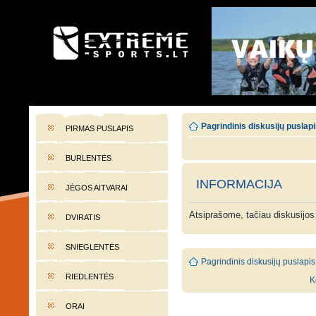
EXTREME-SPORTS.LT
Lietuvos extremalaus sporto portalas
Pagrindinis diskusijų puslap
PIRMAS PUSLAPIS
BURLENTĖS
INFORMACIJA
JĖGOS AITVARAI
Atsiprašome, tačiau diskusijos
DVIRATIS
SNIEGLENTĖS
Pagrindinis diskusijų puslapis
RIEDLENTĖS
K
ORAI