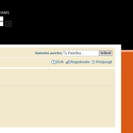
RIAMS
Išplėstinė paieška
DUK
Registruotis
Prisijungti