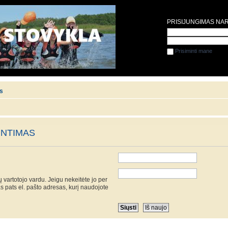
PRISIJUNGIMAS NA
Prisiminti mane
is
UNTIMAS
 vartotojo vardu. Jeigu nekeitėte jo per
as pats el. pašto adresas, kurį naudojote