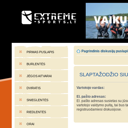
EXTREME-SPORTS.LT
Lietuvos extremalaus sporto portalas
Pagrindinis diskusijų puslap
PIRMAS PUSLAPIS
BURLENTĖS
SLAPTAŽODŽIO SI
JĖGOS AITVARAI
Vartotojo vardas:
DVIRATIS
El. pašto adresas:
SNIEGLENTĖS
El. pašto adresas susietas su jūsų
vartotojo valdymo pultą, tai bus t
registruodamiesi diskusijose.
RIEDLENTĖS
ORAI