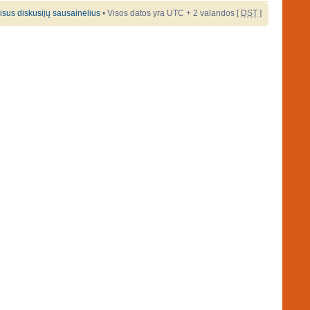
 visus diskusijų sausainėlius
• Visos datos yra UTC + 2 valandos [
DST
]