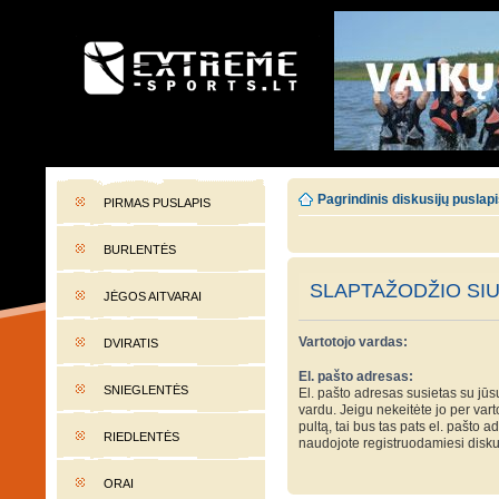
EXTREME-SPORTS.LT
Lietuvos extremalaus sporto portalas
Pagrindinis diskusijų puslap
PIRMAS PUSLAPIS
BURLENTĖS
SLAPTAŽODŽIO SI
JĖGOS AITVARAI
Vartotojo vardas:
DVIRATIS
El. pašto adresas:
SNIEGLENTĖS
El. pašto adresas susietas su jūs
vardu. Jeigu nekeitėte jo per var
pultą, tai bus tas pats el. pašto a
RIEDLENTĖS
naudojote registruodamiesi disku
ORAI