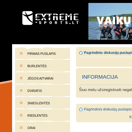
EXTREME-SPORTS.LT
Lietuvos extremalaus sporto portalas
Pagrindinis diskusijų puslap
PIRMAS PUSLAPIS
BURLENTĖS
INFORMACIJA
JĖGOS AITVARAI
Šiuo metu užsiregistruoti nega
DVIRATIS
SNIEGLENTĖS
Pagrindinis diskusijų puslapis
RIEDLENTĖS
K
ORAI