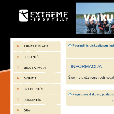
EXTREME-SPORTS.LT
Lietuvos extremalaus sporto portalas
Pagrindinis diskusijų puslap
PIRMAS PUSLAPIS
BURLENTĖS
INFORMACIJA
JĖGOS AITVARAI
Šiuo metu užsiregistruoti nega
DVIRATIS
SNIEGLENTĖS
Pagrindinis diskusijų puslapis
RIEDLENTĖS
K
ORAI