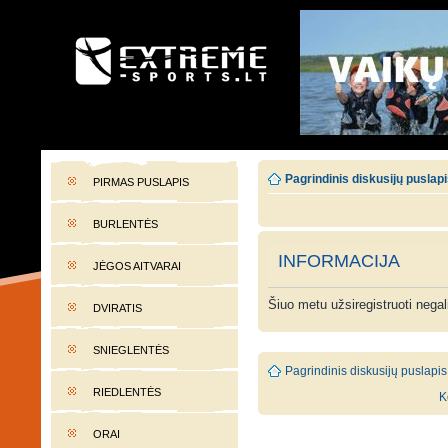
EXTREME-SPORTS.LT
Lietuvos extremalaus sporto portalas
Pagrindinis diskusijų puslap
PIRMAS PUSLAPIS
BURLENTĖS
INFORMACIJA
JĖGOS AITVARAI
Šiuo metu užsiregistruoti nega
DVIRATIS
SNIEGLENTĖS
Pagrindinis diskusijų puslapis
RIEDLENTĖS
K
ORAI