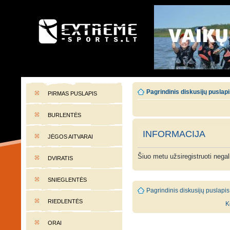
EXTREME-SPORTS.LT
Lietuvos extremalaus sporto portalas
Pagrindinis diskusijų puslap
PIRMAS PUSLAPIS
BURLENTĖS
INFORMACIJA
JĖGOS AITVARAI
Šiuo metu užsiregistruoti nega
DVIRATIS
SNIEGLENTĖS
Pagrindinis diskusijų puslapis
RIEDLENTĖS
K
ORAI