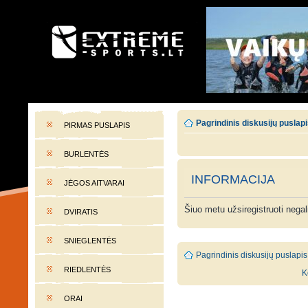
EXTREME-SPORTS.LT
Lietuvos extremalaus sporto portalas
Pagrindinis diskusijų puslap
PIRMAS PUSLAPIS
BURLENTĖS
INFORMACIJA
JĖGOS AITVARAI
Šiuo metu užsiregistruoti nega
DVIRATIS
SNIEGLENTĖS
Pagrindinis diskusijų puslapis
RIEDLENTĖS
K
ORAI