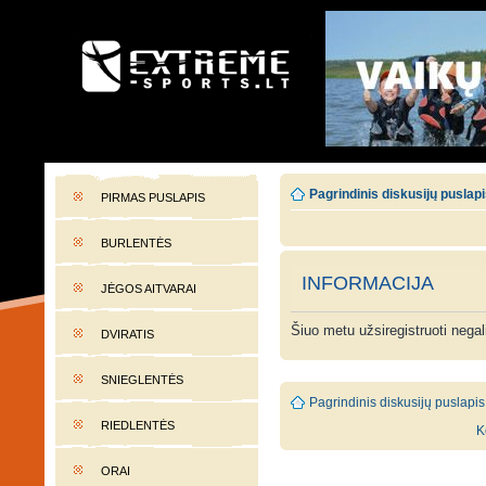
EXTREME-SPORTS.LT
Lietuvos extremalaus sporto portalas
Pagrindinis diskusijų puslap
PIRMAS PUSLAPIS
BURLENTĖS
INFORMACIJA
JĖGOS AITVARAI
Šiuo metu užsiregistruoti nega
DVIRATIS
SNIEGLENTĖS
Pagrindinis diskusijų puslapis
RIEDLENTĖS
K
ORAI