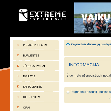
EXTREME-SPORTS.LT
Lietuvos extremalaus sporto portalas
Pagrindinis diskusijų puslap
PIRMAS PUSLAPIS
BURLENTĖS
INFORMACIJA
JĖGOS AITVARAI
Šiuo metu užsiregistruoti nega
DVIRATIS
SNIEGLENTĖS
Pagrindinis diskusijų puslapis
RIEDLENTĖS
K
ORAI