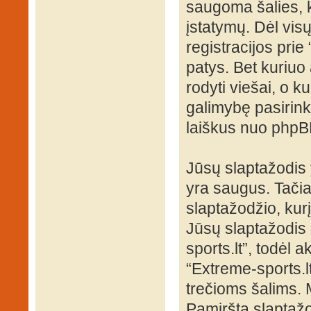
saugoma šalies, k
įstatymų. Dėl visų
registracijos pri
patys. Bet kuriuo 
rodyti viešai, o k
galimybę pasirink
laiškus nuo phpB
Jūsų slaptažodis
yra saugus. Tači
slaptažodžio, kur
Jūsų slaptažodis s
sports.lt”, todėl a
“Extreme-sports.l
trečioms šalims.
Pamirštą slaptažo