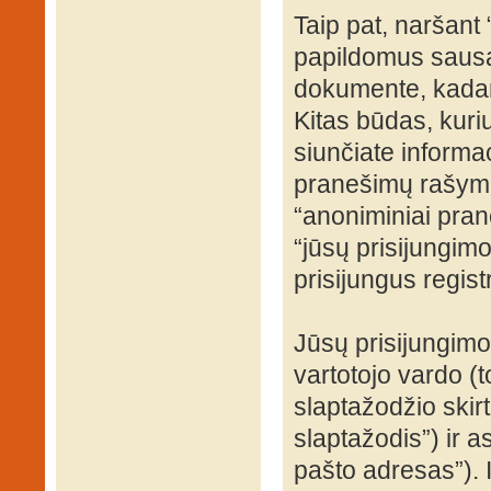
Taip pat, naršant
papildomus sausa
dokumente, kadang
Kitas būdas, kuri
siunčiate informac
pranešimų rašyma
“anoniminiai prane
“jūsų prisijungi
prisijungus regist
Jūsų prisijungim
vartotojo vardo (t
slaptažodžio skirto
slaptažodis”) ir a
pašto adresas”). 