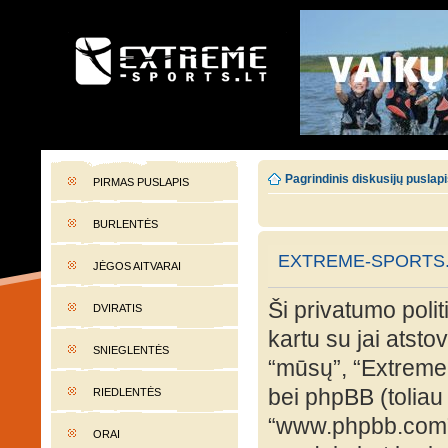
EXTREME-SPORTS.LT
Lietuvos extremalaus sporto portalas
Pagrindinis diskusijų puslap
PIRMAS PUSLAPIS
BURLENTĖS
EXTREME-SPORTS.L
JĖGOS AITVARAI
Ši privatumo polit
DVIRATIS
kartu su jai atst
SNIEGLENTĖS
“mūsų”, “Extreme-s
bei phpBB (toliau 
RIEDLENTĖS
“www.phpbb.com”
ORAI