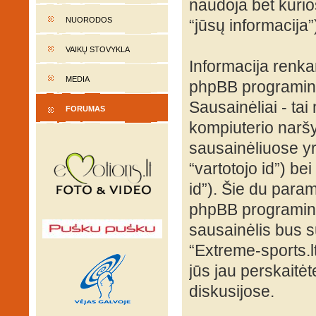
naudoja bet kurios
NUORODOS
“jūsų informacija”
VAIKŲ STOVYKLA
Informacija renk
MEDIA
phpBB programinė
Sausainėliai - tai 
FORUMAS
kompiuterio naršy
sausainėliuose yra
“vartotojo id”) be
id”). Šie du para
phpBB programinė
sausainėlis bus s
“Extreme-sports.l
jūs jau perskaitė
diskusijose.