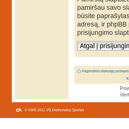
pamiršau savo sl
būsite paprašytas 
adresą, ir phpBB
prisijungimo slap
Atgal į prisijung
Pagrindinis diskusijų puslapis
K
Po
Ver
© 2005-2011 VšĮ Ekstremalus Sportas