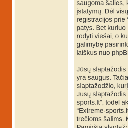
saugoma šalies, k
įstatymų. Dėl visų
registracijos pri
patys. Bet kuriuo 
rodyti viešai, o k
galimybę pasirink
laiškus nuo phpB
Jūsų slaptažodis
yra saugus. Tači
slaptažodžio, kur
Jūsų slaptažodis s
sports.lt”, todėl a
“Extreme-sports.l
trečioms šalims.
Pamirštą slaptažo