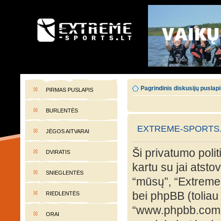
EXTREME-SPORTS.LT
Lietuvos extremalaus sporto portalas
Pagrindinis diskusijų puslap
PIRMAS PUSLAPIS
BURLENTĖS
EXTREME-SPORTS.L
JĖGOS AITVARAI
Ši privatumo polit
DVIRATIS
kartu su jai atst
SNIEGLENTĖS
“mūsų”, “Extreme-s
bei phpBB (toliau 
RIEDLENTĖS
“www.phpbb.com”
ORAI