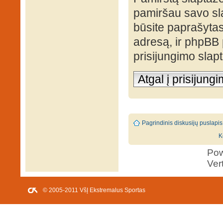
pamiršau savo sl
būsite paprašytas 
adresą, ir phpBB
prisijungimo slap
Atgal į prisijung
Pagrindinis diskusijų puslapis
K
Po
Ver
© 2005-2011 VšĮ Ekstremalus Sportas