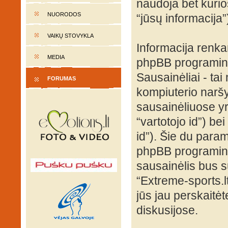
naudoja bet kurios
NUORODOS
“jūsų informacija”
VAIKŲ STOVYKLA
Informacija renk
MEDIA
phpBB programinė
Sausainėliai - tai 
FORUMAS
kompiuterio naršy
sausainėliuose yra
“vartotojo id”) be
id”). Šie du para
phpBB programinė
sausainėlis bus s
“Extreme-sports.l
jūs jau perskaitė
diskusijose.