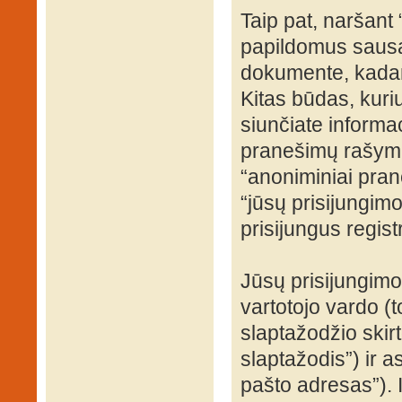
Taip pat, naršant
papildomus sausa
dokumente, kadang
Kitas būdas, kuri
siunčiate informac
pranešimų rašyma
“anoniminiai prane
“jūsų prisijungi
prisijungus regist
Jūsų prisijungim
vartotojo vardo (t
slaptažodžio skirto
slaptažodis”) ir a
pašto adresas”). 