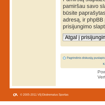
pamiršau savo sl
būsite paprašytas 
adresą, ir phpBB
prisijungimo slap
Atgal į prisijung
Pagrindinis diskusijų puslapis
K
Po
Ver
© 2005-2011 VšĮ Ekstremalus Sportas