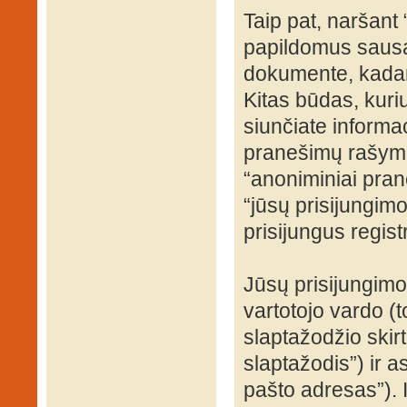
Taip pat, naršant
papildomus sausa
dokumente, kadang
Kitas būdas, kuri
siunčiate informac
pranešimų rašyma
“anoniminiai prane
“jūsų prisijungi
prisijungus regist
Jūsų prisijungim
vartotojo vardo (t
slaptažodžio skirto
slaptažodis”) ir a
pašto adresas”). 