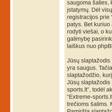
saugoma šalies, k
įstatymų. Dėl visų
registracijos pri
patys. Bet kuriuo 
rodyti viešai, o k
galimybę pasirink
laiškus nuo phpB
Jūsų slaptažodis
yra saugus. Tači
slaptažodžio, kur
Jūsų slaptažodis s
sports.lt”, todėl a
“Extreme-sports.l
trečioms šalims.
Pamirštą slaptažo