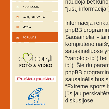
naudoja bet kurios
NUORODOS
“jūsų informacija”
VAIKŲ STOVYKLA
Informacija renk
MEDIA
phpBB programinė
Sausainėliai - tai 
FORUMAS
kompiuterio naršy
sausainėliuose yra
“vartotojo id”) be
id”). Šie du para
phpBB programinė
sausainėlis bus s
“Extreme-sports.l
jūs jau perskaitė
diskusijose.