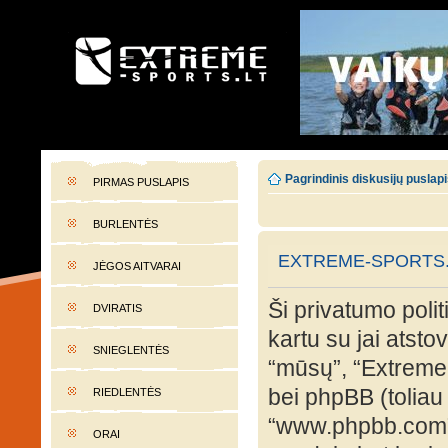
EXTREME-SPORTS.LT
Lietuvos extremalaus sporto portalas
Pagrindinis diskusijų puslap
PIRMAS PUSLAPIS
BURLENTĖS
EXTREME-SPORTS.L
JĖGOS AITVARAI
Ši privatumo polit
DVIRATIS
kartu su jai atst
SNIEGLENTĖS
“mūsų”, “Extreme-s
bei phpBB (toliau 
RIEDLENTĖS
“www.phpbb.com”
ORAI