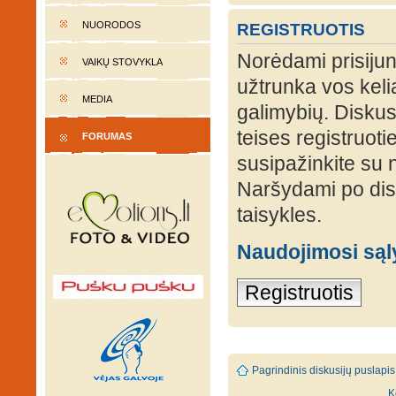
NUORODOS
REGISTRUOTIS
Norėdami prisijung
VAIKŲ STOVYKLA
užtrunka vos keli
MEDIA
galimybių. Diskusi
teises registruot
FORUMAS
susipažinkite su 
Naršydami po disk
taisykles.
Naudojimosi są
Registruotis
Pagrindinis diskusijų puslapis
K