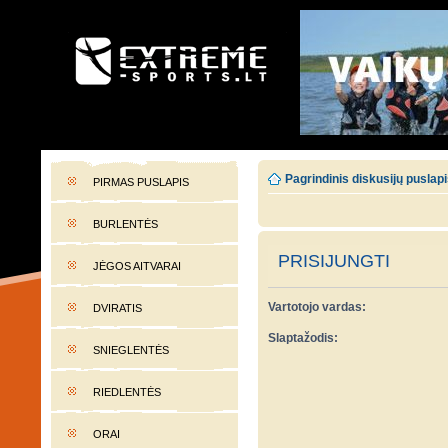
EXTREME-SPORTS.LT
Lietuvos extremalaus sporto portalas
Pagrindinis diskusijų puslap
PIRMAS PUSLAPIS
BURLENTĖS
PRISIJUNGTI
JĖGOS AITVARAI
Vartotojo vardas:
DVIRATIS
Slaptažodis:
SNIEGLENTĖS
RIEDLENTĖS
ORAI