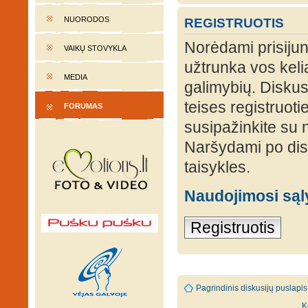
NUORODOS
REGISTRUOTIS
Norėdami prisijung
VAIKŲ STOVYKLA
užtrunka vos keli
MEDIA
galimybių. Diskusi
teises registruot
FORUMAS
susipažinkite su 
Naršydami po disk
taisykles.
Naudojimosi są
Registruotis
Pagrindinis diskusijų puslapis
K