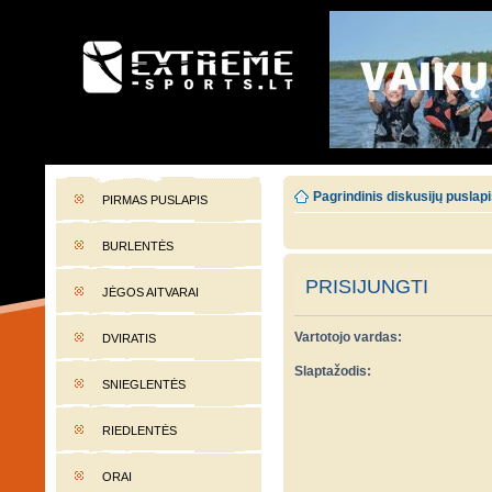
EXTREME-SPORTS.LT
Lietuvos extremalaus sporto portalas
Pagrindinis diskusijų puslap
PIRMAS PUSLAPIS
BURLENTĖS
PRISIJUNGTI
JĖGOS AITVARAI
Vartotojo vardas:
DVIRATIS
Slaptažodis:
SNIEGLENTĖS
RIEDLENTĖS
ORAI