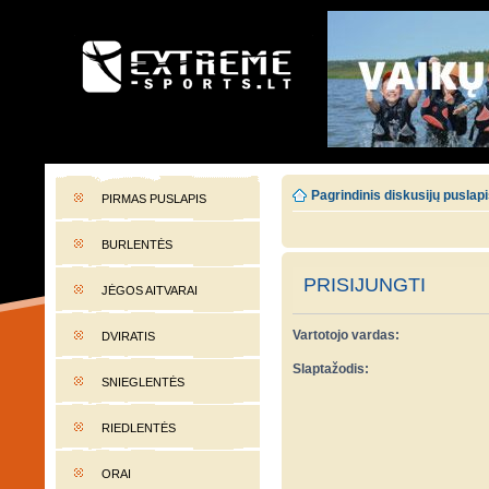
EXTREME-SPORTS.LT
Lietuvos extremalaus sporto portalas
Pagrindinis diskusijų puslap
PIRMAS PUSLAPIS
BURLENTĖS
PRISIJUNGTI
JĖGOS AITVARAI
Vartotojo vardas:
DVIRATIS
Slaptažodis:
SNIEGLENTĖS
RIEDLENTĖS
ORAI