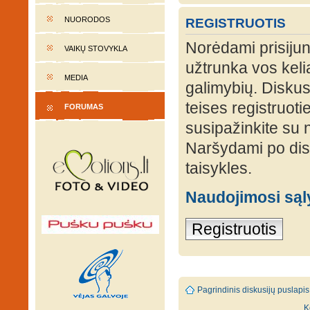
NUORODOS
REGISTRUOTIS
Norėdami prisijung
VAIKŲ STOVYKLA
užtrunka vos keli
MEDIA
galimybių. Diskusi
teises registruot
FORUMAS
susipažinkite su 
Naršydami po disk
taisykles.
Naudojimosi są
Registruotis
Pagrindinis diskusijų puslapis
K