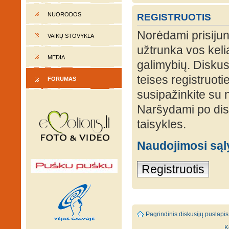
NUORODOS
REGISTRUOTIS
Norėdami prisijung
VAIKŲ STOVYKLA
užtrunka vos keli
MEDIA
galimybių. Diskusi
teises registruot
FORUMAS
susipažinkite su 
Naršydami po disk
taisykles.
Naudojimosi są
Registruotis
Pagrindinis diskusijų puslapis
K