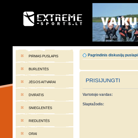
EXTREME-SPORTS.LT
Lietuvos extremalaus sporto portalas
Pagrindinis diskusijų puslap
PIRMAS PUSLAPIS
BURLENTĖS
PRISIJUNGTI
JĖGOS AITVARAI
Vartotojo vardas:
DVIRATIS
Slaptažodis:
SNIEGLENTĖS
RIEDLENTĖS
ORAI