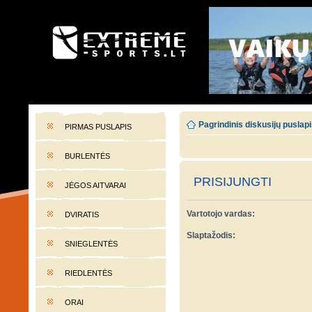
EXTREME-SPORTS.LT
Lietuvos extremalaus sporto portalas
Pagrindinis diskusijų puslap
PIRMAS PUSLAPIS
BURLENTĖS
PRISIJUNGTI
JĖGOS AITVARAI
Vartotojo vardas:
DVIRATIS
Slaptažodis:
SNIEGLENTĖS
RIEDLENTĖS
ORAI