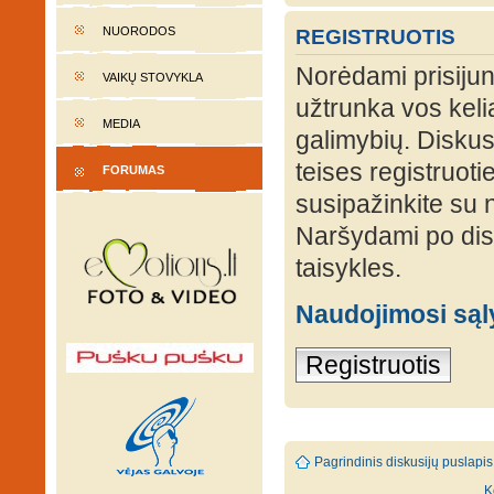
NUORODOS
REGISTRUOTIS
Norėdami prisijung
VAIKŲ STOVYKLA
užtrunka vos keli
MEDIA
galimybių. Diskusi
teises registruot
FORUMAS
susipažinkite su 
Naršydami po disk
taisykles.
Naudojimosi są
Registruotis
Pagrindinis diskusijų puslapis
K