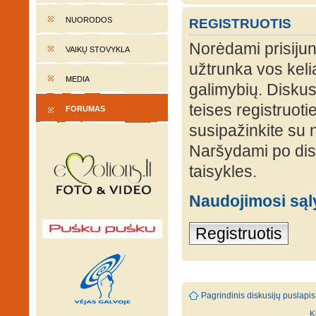
NUORODOS
REGISTRUOTIS
Norėdami prisijung
VAIKŲ STOVYKLA
užtrunka vos keli
MEDIA
galimybių. Diskusi
teises registruot
FORUMAS
susipažinkite su 
Naršydami po disk
taisykles.
Naudojimosi są
Registruotis
Pagrindinis diskusijų puslapis
K