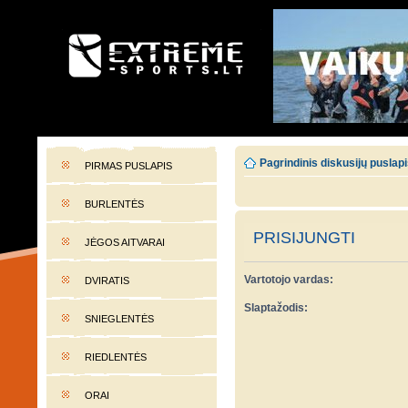
EXTREME-SPORTS.LT
Lietuvos extremalaus sporto portalas
Pagrindinis diskusijų puslap
PIRMAS PUSLAPIS
BURLENTĖS
PRISIJUNGTI
JĖGOS AITVARAI
Vartotojo vardas:
DVIRATIS
Slaptažodis:
SNIEGLENTĖS
RIEDLENTĖS
ORAI