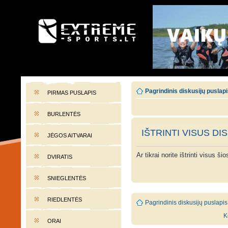
EXTREME-SPORTS.LT
Lietuvos extremalaus sporto portalas
Pagrindinis diskusijų puslap
PIRMAS PUSLAPIS
BURLENTĖS
IŠTRINTI VISUS DI
JĖGOS AITVARAI
Ar tikrai norite ištrinti visus š
DVIRATIS
SNIEGLENTĖS
RIEDLENTĖS
Pagrindinis diskusijų puslapis
K
ORAI