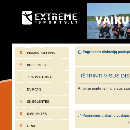
EXTREME-SPORTS.LT
Lietuvos extremalaus sporto portalas
Pagrindinis diskusijų puslap
PIRMAS PUSLAPIS
BURLENTĖS
IŠTRINTI VISUS DI
JĖGOS AITVARAI
Ar tikrai norite ištrinti visus š
DVIRATIS
SNIEGLENTĖS
RIEDLENTĖS
Pagrindinis diskusijų puslapis
K
ORAI