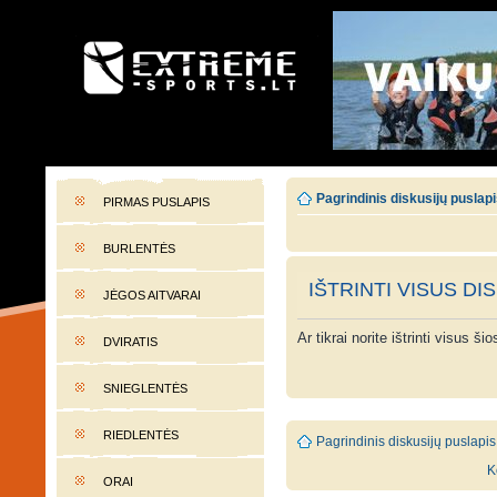
EXTREME-SPORTS.LT
Lietuvos extremalaus sporto portalas
Pagrindinis diskusijų puslap
PIRMAS PUSLAPIS
BURLENTĖS
IŠTRINTI VISUS DI
JĖGOS AITVARAI
Ar tikrai norite ištrinti visus š
DVIRATIS
SNIEGLENTĖS
RIEDLENTĖS
Pagrindinis diskusijų puslapis
K
ORAI