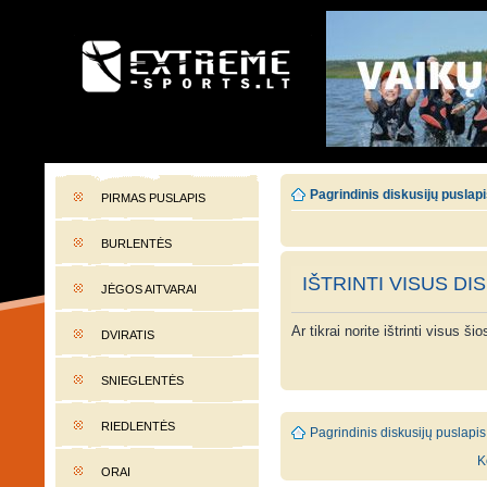
EXTREME-SPORTS.LT
Lietuvos extremalaus sporto portalas
Pagrindinis diskusijų puslap
PIRMAS PUSLAPIS
BURLENTĖS
IŠTRINTI VISUS DI
JĖGOS AITVARAI
Ar tikrai norite ištrinti visus š
DVIRATIS
SNIEGLENTĖS
RIEDLENTĖS
Pagrindinis diskusijų puslapis
K
ORAI