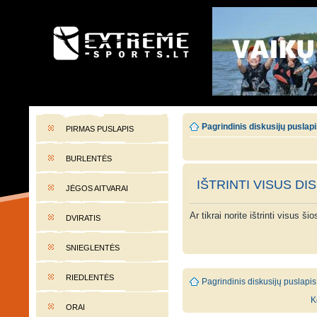
EXTREME-SPORTS.LT
Lietuvos extremalaus sporto portalas
Pagrindinis diskusijų puslap
PIRMAS PUSLAPIS
BURLENTĖS
IŠTRINTI VISUS DI
JĖGOS AITVARAI
Ar tikrai norite ištrinti visus š
DVIRATIS
SNIEGLENTĖS
RIEDLENTĖS
Pagrindinis diskusijų puslapis
K
ORAI