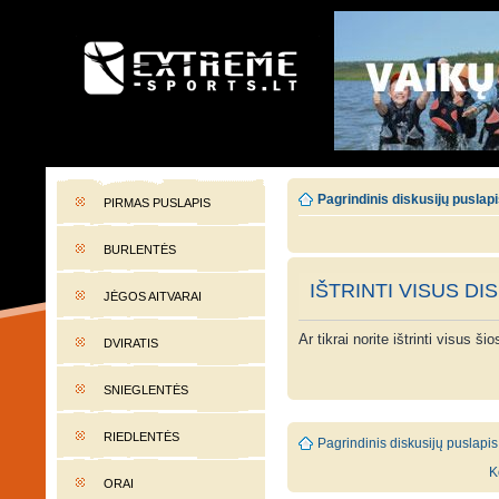
EXTREME-SPORTS.LT
Lietuvos extremalaus sporto portalas
Pagrindinis diskusijų puslap
PIRMAS PUSLAPIS
BURLENTĖS
IŠTRINTI VISUS DI
JĖGOS AITVARAI
Ar tikrai norite ištrinti visus š
DVIRATIS
SNIEGLENTĖS
RIEDLENTĖS
Pagrindinis diskusijų puslapis
K
ORAI