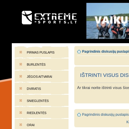
EXTREME-SPORTS.LT
Lietuvos extremalaus sporto portalas
Pagrindinis diskusijų puslap
PIRMAS PUSLAPIS
BURLENTĖS
IŠTRINTI VISUS DI
JĖGOS AITVARAI
Ar tikrai norite ištrinti visus š
DVIRATIS
SNIEGLENTĖS
RIEDLENTĖS
Pagrindinis diskusijų puslapis
K
ORAI