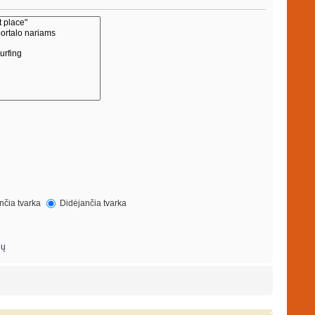
čia tvarka
Didėjančia tvarka
ių