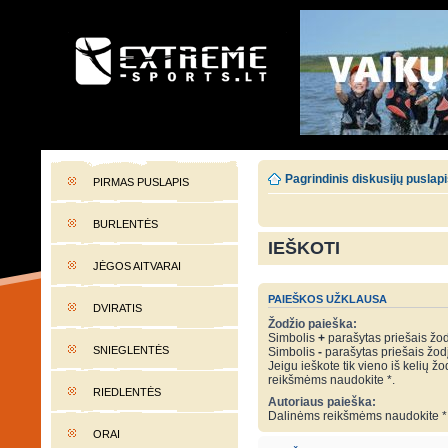
EXTREME-SPORTS.LT
Lietuvos extremalaus sporto portalas
Pagrindinis diskusijų puslap
PIRMAS PUSLAPIS
BURLENTĖS
IEŠKOTI
JĖGOS AITVARAI
PAIEŠKOS UŽKLAUSA
DVIRATIS
Žodžio paieška:
Simbolis
+
parašytas priešais žodį
SNIEGLENTĖS
Simbolis
-
parašytas priešais žodį 
Jeigu ieškote tik vieno iš kelių žo
reikšmėms naudokite *.
RIEDLENTĖS
Autoriaus paieška:
Dalinėms reikšmėms naudokite *
ORAI