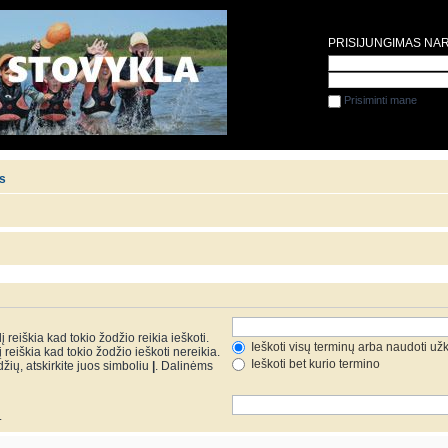
PRISIJUNGIMAS NA
Prisiminti mane
is
 reiškia kad tokio žodžio reikia ieškoti.
Ieškoti visų terminų arba naudoti už
reiškia kad tokio žodžio ieškoti nereikia.
Ieškoti bet kurio termino
džių, atskirkite juos simboliu
|
. Dalinėms
.