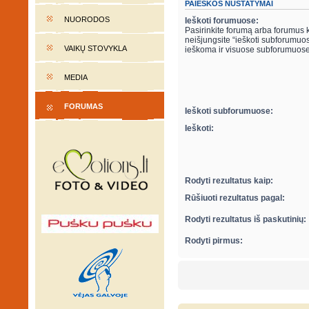
PAIEŠKOS NUSTATYMAI
NUORODOS
Ieškoti forumuose:
Pasirinkite forumą arba forumus ku
neišjungsite “ieškoti subforumuose“ parametro apačioje, automatiškai bus
VAIKŲ STOVYKLA
ieškoma ir visuose subforumuose
MEDIA
FORUMAS
Ieškoti subforumuose:
Ieškoti:
Rodyti rezultatus kaip:
Rūšiuoti rezultatus pagal:
Rodyti rezultatus iš paskutinių:
Rodyti pirmus: