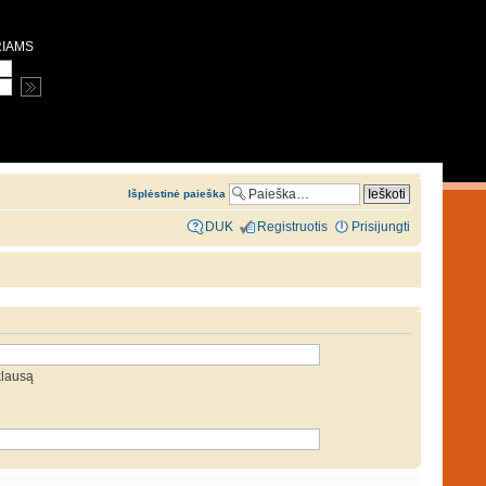
RIAMS
Išplėstinė paieška
DUK
Registruotis
Prisijungti
klausą