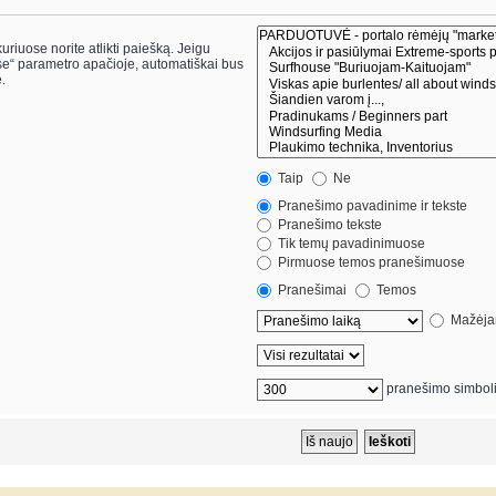
riuose norite atlikti paiešką. Jeigu
.
Taip
Ne
Pranešimo pavadinime ir tekste
Pranešimo tekste
Tik temų pavadinimuose
Pirmuose temos pranešimuose
Pranešimai
Temos
Mažėjan
pranešimo simbol