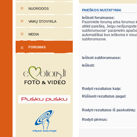
NUORODOS
PAIEŠKOS NUSTATYMAI
Ieškoti forumuose:
VAIKŲ STOVYKLA
Pasirinkite forumą arba forumus 
atlikti paiešką. Jeigu neišjungsite “ieškot
subforumuose“ parametro apačio
MEDIA
automatiškai bus ieškoma ir visu
subforumuose.
FORUMAS
Ieškoti subforumuose:
Ieškoti:
Rodyti rezultatus kaip:
Rūšiuoti rezultatus pagal:
Rodyti rezultatus iš paskutinių:
Rodyti pirmus: