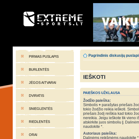
EXTREME-SPORTS.LT
Lietuvos extremalaus sporto portalas
Pagrindinis diskusijų puslap
PIRMAS PUSLAPIS
BURLENTĖS
IEŠKOTI
JĖGOS AITVARAI
PAIEŠKOS UŽKLAUSA
DVIRATIS
Žodžio paieška:
Simbolis
+
parašytas priešais žod
SNIEGLENTĖS
tokio žodžio reikia ieškoti. Simbo
priešais žodį reiškia kad tokio žo
nereikia. Jeigu ieškote tik vieno i
RIEDLENTĖS
atskirkite juos simboliu
|
. Dalinė
naudokite *.
Autoriaus paieška:
ORAI
Dalinėms reikšmėms naudokite *