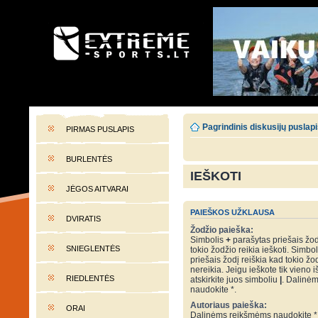
EXTREME-SPORTS.LT
Lietuvos extremalaus sporto portalas
Pagrindinis diskusijų puslap
PIRMAS PUSLAPIS
BURLENTĖS
IEŠKOTI
JĖGOS AITVARAI
PAIEŠKOS UŽKLAUSA
DVIRATIS
Žodžio paieška:
Simbolis
+
parašytas priešais žod
SNIEGLENTĖS
tokio žodžio reikia ieškoti. Simbo
priešais žodį reiškia kad tokio žo
nereikia. Jeigu ieškote tik vieno i
RIEDLENTĖS
atskirkite juos simboliu
|
. Dalinė
naudokite *.
Autoriaus paieška:
ORAI
Dalinėms reikšmėms naudokite *