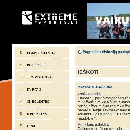
EXTREME-SPORTS.LT
Lietuvos extremalaus sporto portalas
Pagrindinis diskusijų puslap
PIRMAS PUSLAPIS
BURLENTĖS
IEŠKOTI
JĖGOS AITVARAI
PAIEŠKOS UŽKLAUSA
DVIRATIS
Žodžio paieška:
Simbolis
+
parašytas priešais žod
SNIEGLENTĖS
tokio žodžio reikia ieškoti. Simbo
priešais žodį reiškia kad tokio žo
nereikia. Jeigu ieškote tik vieno i
RIEDLENTĖS
atskirkite juos simboliu
|
. Dalinė
naudokite *.
Autoriaus paieška:
ORAI
Dalinėms reikšmėms naudokite *