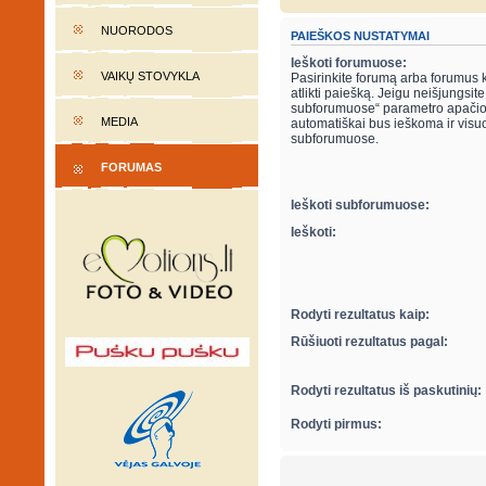
NUORODOS
PAIEŠKOS NUSTATYMAI
Ieškoti forumuose:
VAIKŲ STOVYKLA
Pasirinkite forumą arba forumus 
atlikti paiešką. Jeigu neišjungsite “ieškot
subforumuose“ parametro apačio
MEDIA
automatiškai bus ieškoma ir visu
subforumuose.
FORUMAS
Ieškoti subforumuose:
Ieškoti:
Rodyti rezultatus kaip:
Rūšiuoti rezultatus pagal:
Rodyti rezultatus iš paskutinių:
Rodyti pirmus: