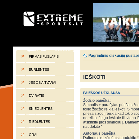
EXTREME-SPORTS.LT
Lietuvos extremalaus sporto portalas
Pagrindinis diskusijų puslap
PIRMAS PUSLAPIS
BURLENTĖS
IEŠKOTI
JĖGOS AITVARAI
PAIEŠKOS UŽKLAUSA
DVIRATIS
Žodžio paieška:
Simbolis
+
parašytas priešais žod
SNIEGLENTĖS
tokio žodžio reikia ieškoti. Simbo
priešais žodį reiškia kad tokio žo
nereikia. Jeigu ieškote tik vieno i
RIEDLENTĖS
atskirkite juos simboliu
|
. Dalinė
naudokite *.
Autoriaus paieška:
ORAI
Dalinėms reikšmėms naudokite *