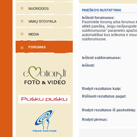
NUORODOS
PAIEŠKOS NUSTATYMAI
Ieškoti forumuose:
VAIKŲ STOVYKLA
Pasirinkite forumą arba forumus 
atlikti paiešką. Jeigu neišjungsite “ieškot
subforumuose“ parametro apačio
MEDIA
automatiškai bus ieškoma ir visu
subforumuose.
FORUMAS
Ieškoti subforumuose:
Ieškoti:
Rodyti rezultatus kaip:
Rūšiuoti rezultatus pagal:
Rodyti rezultatus iš paskutinių:
Rodyti pirmus: