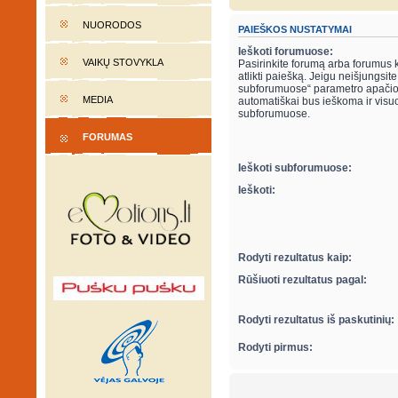
NUORODOS
PAIEŠKOS NUSTATYMAI
Ieškoti forumuose:
VAIKŲ STOVYKLA
Pasirinkite forumą arba forumus 
atlikti paiešką. Jeigu neišjungsite “ieškot
subforumuose“ parametro apačio
MEDIA
automatiškai bus ieškoma ir visu
subforumuose.
FORUMAS
Ieškoti subforumuose:
Ieškoti:
Rodyti rezultatus kaip:
Rūšiuoti rezultatus pagal:
Rodyti rezultatus iš paskutinių:
Rodyti pirmus: