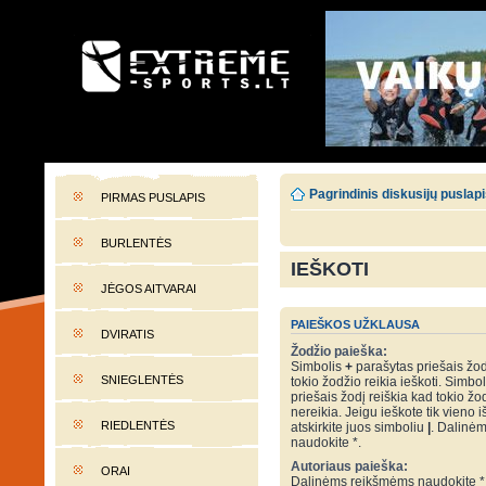
EXTREME-SPORTS.LT
Lietuvos extremalaus sporto portalas
Pagrindinis diskusijų puslap
PIRMAS PUSLAPIS
BURLENTĖS
IEŠKOTI
JĖGOS AITVARAI
PAIEŠKOS UŽKLAUSA
DVIRATIS
Žodžio paieška:
Simbolis
+
parašytas priešais žod
SNIEGLENTĖS
tokio žodžio reikia ieškoti. Simbo
priešais žodį reiškia kad tokio žo
nereikia. Jeigu ieškote tik vieno i
RIEDLENTĖS
atskirkite juos simboliu
|
. Dalinė
naudokite *.
Autoriaus paieška:
ORAI
Dalinėms reikšmėms naudokite *