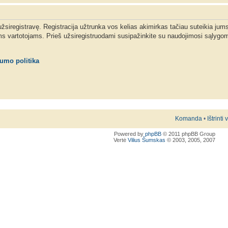
 užsiregistravę. Registracija užtrunka vos kelias akimirkas tačiau suteikia jum
ms vartotojams. Prieš užsiregistruodami susipažinkite su naudojimosi sąlygom
tumo politika
Komanda
•
Ištrinti
Powered by
phpBB
© 2011 phpBB Group
Vertė
Vilius Šumskas
© 2003, 2005, 2007