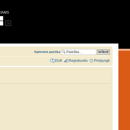
RIAMS
Išplėstinė paieška
DUK
Registruotis
Prisijungti