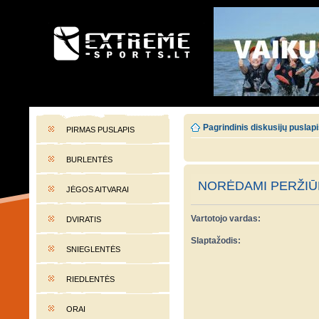
EXTREME-SPORTS.LT
Lietuvos extremalaus sporto portalas
Pagrindinis diskusijų puslap
PIRMAS PUSLAPIS
BURLENTĖS
NORĖDAMI PERŽIŪR
JĖGOS AITVARAI
Vartotojo vardas:
DVIRATIS
Slaptažodis:
SNIEGLENTĖS
RIEDLENTĖS
ORAI