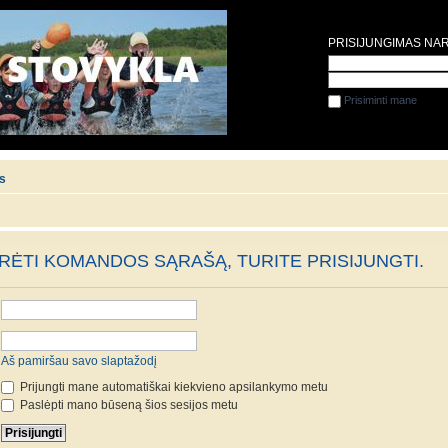
PRISIJUNGIMAS NA
Prisiminti mane
is
ĖTI KOMANDOS SĄRAŠĄ, TURITE PRISIJUNGTI.
Aš pamiršau savo slaptažodį
Prijungti mane automatiškai kiekvieno apsilankymo metu
Paslėpti mano būseną šios sesijos metu