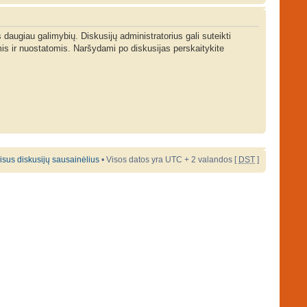
s daugiau galimybių. Diskusijų administratorius gali suteikti
is ir nuostatomis. Naršydami po diskusijas perskaitykite
 visus diskusijų sausainėlius
• Visos datos yra UTC + 2 valandos [
DST
]