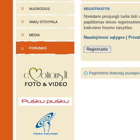
REGISTRUOTIS
NUORODOS
Norėdami prisijungti turite būti
papildomas teises registruotie
VAIKŲ STOVYKLA
kiekvieno forumo taisykles.
MEDIA
Naudojimosi sąlygos
|
Priva
FORUMAS
Registruotis
Pagrindinis diskusijų puslapis