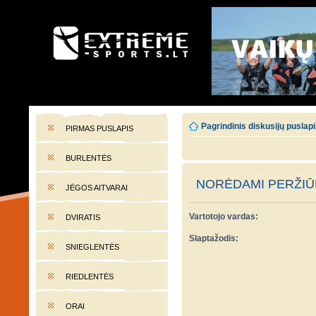
EXTREME-SPORTS.LT
Lietuvos extremalaus sporto portalas
Pagrindinis diskusijų puslap
PIRMAS PUSLAPIS
BURLENTĖS
NORĖDAMI PERŽIŪR
JĖGOS AITVARAI
Vartotojo vardas:
DVIRATIS
Slaptažodis:
SNIEGLENTĖS
RIEDLENTĖS
ORAI