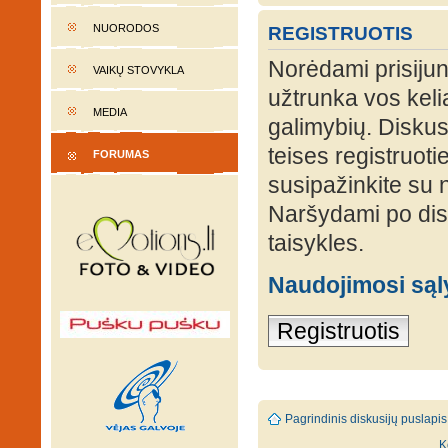
NUORODOS
REGISTRUOTIS
Norėdami prisijung
VAIKŲ STOVYKLA
užtrunka vos keli
MEDIA
galimybių. Diskusi
teises registruot
FORUMAS
susipažinkite su 
Naršydami po disk
taisykles.
Naudojimosi są
Registruotis
Pagrindinis diskusijų puslapis
K