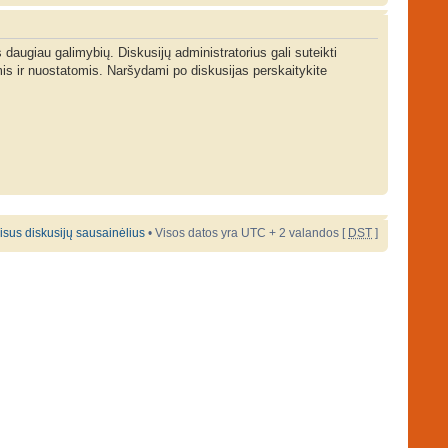
s daugiau galimybių. Diskusijų administratorius gali suteikti
is ir nuostatomis. Naršydami po diskusijas perskaitykite
 visus diskusijų sausainėlius
• Visos datos yra UTC + 2 valandos [
DST
]