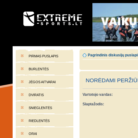
EXTREME-SPORTS.LT
Lietuvos extremalaus sporto portalas
Pagrindinis diskusijų puslap
PIRMAS PUSLAPIS
BURLENTĖS
NORĖDAMI PERŽIŪR
JĖGOS AITVARAI
Vartotojo vardas:
DVIRATIS
Slaptažodis:
SNIEGLENTĖS
RIEDLENTĖS
ORAI