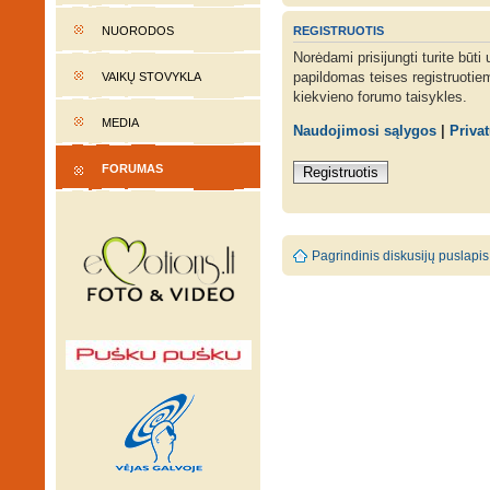
REGISTRUOTIS
NUORODOS
Norėdami prisijungti turite būti
papildomas teises registruotie
VAIKŲ STOVYKLA
kiekvieno forumo taisykles.
MEDIA
Naudojimosi sąlygos
|
Priva
FORUMAS
Registruotis
Pagrindinis diskusijų puslapis