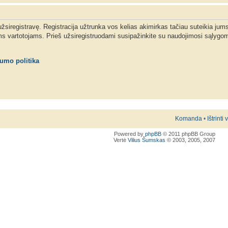
 užsiregistravę. Registracija užtrunka vos kelias akimirkas tačiau suteikia jum
ms vartotojams. Prieš užsiregistruodami susipažinkite su naudojimosi sąlygom
tumo politika
Komanda
•
Ištrinti
Powered by
phpBB
© 2011 phpBB Group
Vertė
Vilius Šumskas
© 2003, 2005, 2007