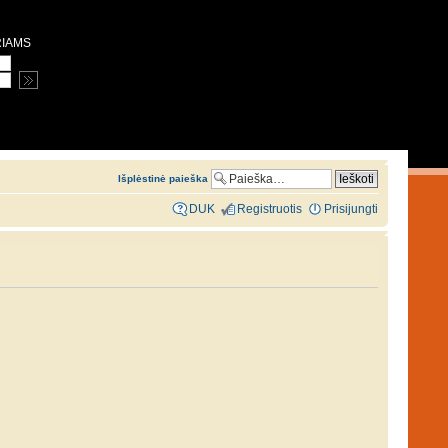
RIAMS
Išplėstinė paieška
DUK
Registruotis
Prisijungti