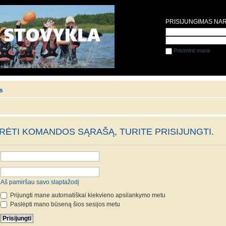
PRISIJUNGIMAS NA
Prisiminti mane
is
ĖTI KOMANDOS SĄRAŠĄ, TURITE PRISIJUNGTI.
Aš pamiršau savo slaptažodį
Prijungti mane automatiškai kiekvieno apsilankymo metu
Paslėpti mano būseną šios sesijos metu