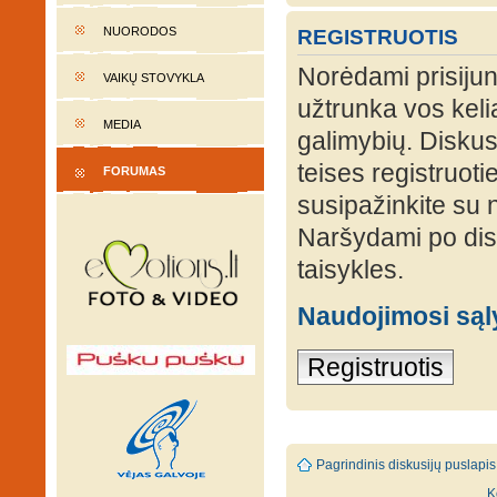
NUORODOS
REGISTRUOTIS
Norėdami prisijung
VAIKŲ STOVYKLA
užtrunka vos keli
MEDIA
galimybių. Diskusi
teises registruot
FORUMAS
susipažinkite su 
Naršydami po disk
taisykles.
Naudojimosi są
Registruotis
Pagrindinis diskusijų puslapis
K