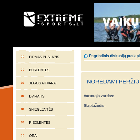
EXTREME-SPORTS.LT
Lietuvos extremalaus sporto portalas
Pagrindinis diskusijų puslap
PIRMAS PUSLAPIS
BURLENTĖS
NORĖDAMI PERŽIŪR
JĖGOS AITVARAI
Vartotojo vardas:
DVIRATIS
Slaptažodis:
SNIEGLENTĖS
RIEDLENTĖS
ORAI