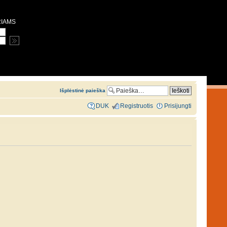
RIAMS
Išplėstinė paieška
DUK
Registruotis
Prisijungti