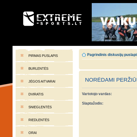
EXTREME-SPORTS.LT
Lietuvos extremalaus sporto portalas
Pagrindinis diskusijų puslap
PIRMAS PUSLAPIS
BURLENTĖS
NORĖDAMI PERŽIŪR
JĖGOS AITVARAI
Vartotojo vardas:
DVIRATIS
Slaptažodis:
SNIEGLENTĖS
RIEDLENTĖS
ORAI