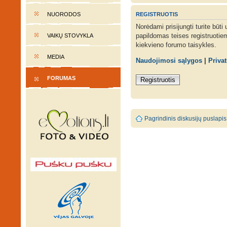
REGISTRUOTIS
NUORODOS
Norėdami prisijungti turite būti
papildomas teises registruotie
VAIKŲ STOVYKLA
kiekvieno forumo taisykles.
MEDIA
Naudojimosi sąlygos
|
Priva
FORUMAS
Registruotis
Pagrindinis diskusijų puslapis