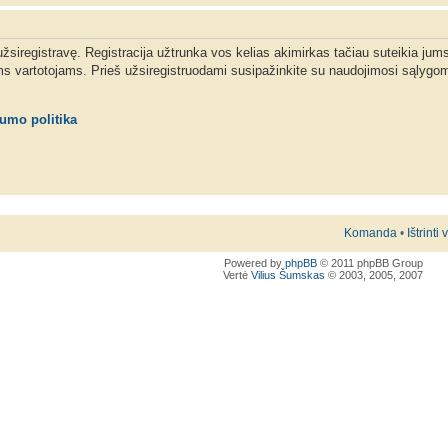
 užsiregistravę. Registracija užtrunka vos kelias akimirkas tačiau suteikia jum
ms vartotojams. Prieš užsiregistruodami susipažinkite su naudojimosi sąlygom
tumo politika
Komanda
•
Ištrinti
Powered by
phpBB
© 2011 phpBB Group
Vertė
Vilius Šumskas
© 2003, 2005, 2007