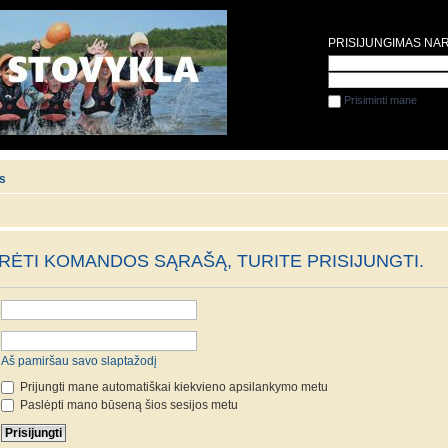
PRISIJUNGIMAS NA
Prisiminti mane
is
ĖTI KOMANDOS SĄRAŠĄ, TURITE PRISIJUNGTI.
Aš pamiršau savo slaptažodį
Prijungti mane automatiškai kiekvieno apsilankymo metu
Paslėpti mano būseną šios sesijos metu