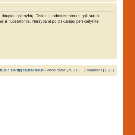
s daugiau galimybių. Diskusijų administratorius gali suteikti
is ir nuostatomis. Naršydami po diskusijas perskaitykite
 visus diskusijų sausainėlius
• Visos datos yra UTC + 2 valandos [
DST
]