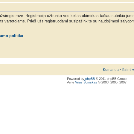
 užsiregistravę. Registracija užtrunka vos kelias akimirkas tačiau suteikia jum
ms vartotojams. Prieš užsiregistruodami susipažinkite su naudojimosi sąlygom
tumo politika
Komanda
•
Ištrinti
Powered by
phpBB
© 2011 phpBB Group
Vertė
Vilius Šumskas
© 2003, 2005, 2007