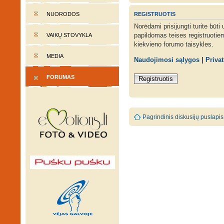
REGISTRUOTIS
NUORODOS
Norėdami prisijungti turite būti
papildomas teises registruotie
VAIKŲ STOVYKLA
kiekvieno forumo taisykles.
MEDIA
Naudojimosi sąlygos
|
Priva
FORUMAS
Registruotis
Pagrindinis diskusijų puslapis