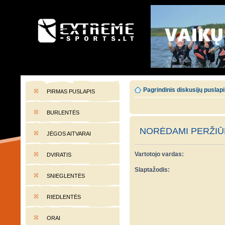
EXTREME-SPORTS.LT
Lietuvos extremalaus sporto portalas
Pagrindinis diskusijų puslap
PIRMAS PUSLAPIS
BURLENTĖS
NORĖDAMI PERŽIŪR
JĖGOS AITVARAI
Vartotojo vardas:
DVIRATIS
Slaptažodis:
SNIEGLENTĖS
RIEDLENTĖS
ORAI