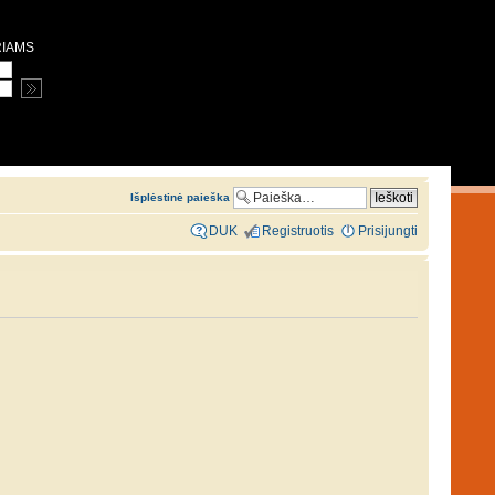
RIAMS
Išplėstinė paieška
DUK
Registruotis
Prisijungti