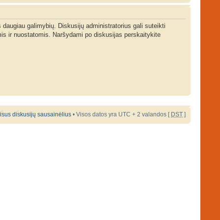
s daugiau galimybių. Diskusijų administratorius gali suteikti
is ir nuostatomis. Naršydami po diskusijas perskaitykite
 visus diskusijų sausainėlius
• Visos datos yra UTC + 2 valandos [
DST
]