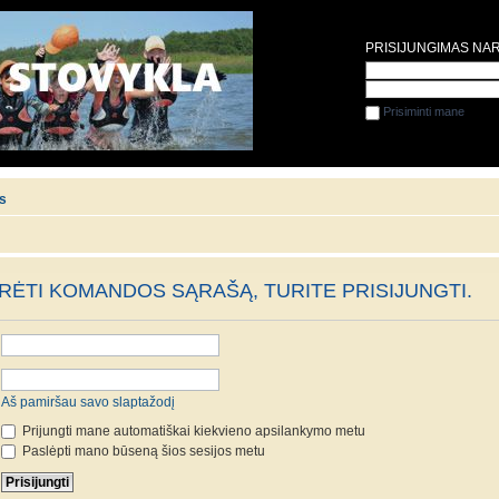
PRISIJUNGIMAS NA
Prisiminti mane
is
ĖTI KOMANDOS SĄRAŠĄ, TURITE PRISIJUNGTI.
Aš pamiršau savo slaptažodį
Prijungti mane automatiškai kiekvieno apsilankymo metu
Paslėpti mano būseną šios sesijos metu