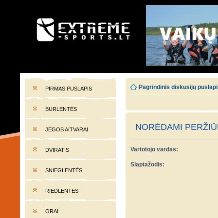
EXTREME-SPORTS.LT
Lietuvos extremalaus sporto portalas
Pagrindinis diskusijų puslap
PIRMAS PUSLAPIS
BURLENTĖS
NORĖDAMI PERŽIŪR
JĖGOS AITVARAI
Vartotojo vardas:
DVIRATIS
Slaptažodis:
SNIEGLENTĖS
RIEDLENTĖS
ORAI