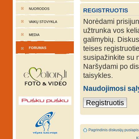
NUORODOS
REGISTRUOTIS
Norėdami prisijung
VAIKŲ STOVYKLA
užtrunka vos keli
MEDIA
galimybių. Diskusi
teises registruot
FORUMAS
susipažinkite su 
Naršydami po disk
taisykles.
Naudojimosi są
Registruotis
Pagrindinis diskusijų puslapis
K