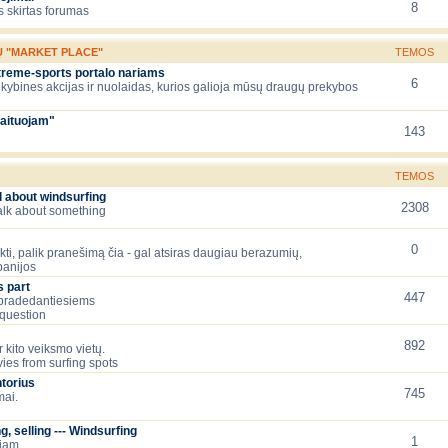
8
 skirtas forumas
Ų "MARKET PLACE"
TEMOS
xtreme-sports portalo nariams
6
ekybines akcijas ir nuolaidas, kurios galioja mūsų draugų prekybos
aituojam"
143
TEMOS
l about windsurfing
2308
talk about something
0
lėkti, palik pranešimą čia - gal atsiras daugiau berazumių,
panijos
 part
447
 pradedantiesiems
question
892
 kito veiksmo vietų.
ies from surfing spots
torius
745
mai.
, selling --- Windsurfing
1
čiam