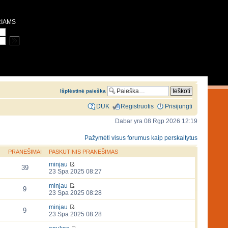
RIAMS
Išplėstinė paieška
DUK
Registruotis
Prisijungti
Dabar yra 08 Rgp 2026 12:19
Pažymėti visus forumus kaip perskaitytus
PRANEŠIMAI
PASKUTINIS PRANEŠIMAS
minjau
39
23 Spa 2025 08:27
minjau
9
23 Spa 2025 08:28
minjau
9
23 Spa 2025 08:28