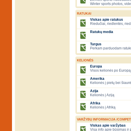
Winter sports photos, vid
RATUKAI
Viskas apie ratukus
Riedučiai, riedlentės, ried
Ratukų media
Turgus
Perkam parduodam ratuk
KELIONĖS
Europa
Visos kelionės po Europą
Amerika
Kelionės į pietų bei šiau
Azija
Kelionės į Aziją
Afrika
Kelionės į Afriką
VARŽYBŲ INFORMACIJA /COMPET
Viskas apie varžybas
Visa info apie būsimas ir