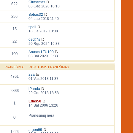
Girmantas
622
06 Geg 2020 10:18
Bobas32
236
04 Lap 2018 11:40
spoil
15
18 Lie 2017 10:08
ged@s
22
20 Rgp 2024 16:33
Arunas LTU109
190
08 Bal 2023 11:33
PRANEŠIMAI
PASKUTINIS PRANEŠIMAS
22a
4761
01 Vas 2018 11:37
iPanda
2366
29 Gru 2018 18:58
Edas50
1
14 Bal 2006 13:26
Pranešimų nėra
0
argon99
1224