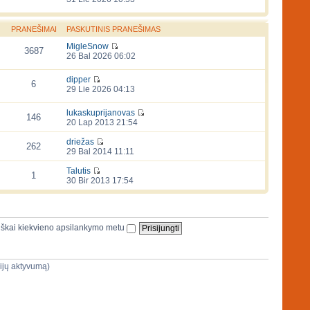
PRANEŠIMAI
PASKUTINIS PRANEŠIMAS
MigleSnow
3687
26 Bal 2026 06:02
dipper
6
29 Lie 2026 04:13
lukaskuprijanovas
146
20 Lap 2013 21:54
driežas
262
29 Bal 2014 11:11
Talutis
1
30 Bir 2013 17:54
iškai kiekvieno apsilankymo metu
sijų aktyvumą)