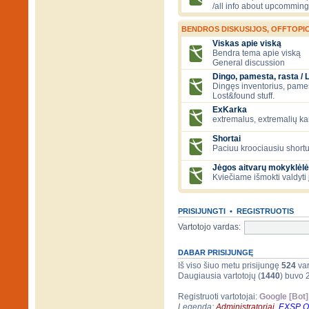
/all info about upcomming
BENDROS DISKUSIJOS, OFFTOPIC
Viskas apie viską
Bendra tema apie viską
General discussion
Dingo, pamesta, rasta / 
Dingęs inventorius, pamesti
Lost&found stuff.
ExKarka
extremalus, extremalių k
Shortai
Paciuu kroociausiu shortu 
Jėgos aitvarų mokyklėlė
Kviečiame išmokti valdyti 
PRISIJUNGTI
•
REGISTRUOTIS
Vartotojo vardas:
DABAR PRISIJUNGĘ
Iš viso šiuo metu prisijungę
524
var
Daugiausia vartotojų (
1440
) buvo 
Registruoti vartotojai:
Google [Bot]
Legenda:
Administratoriai
,
EXSP 