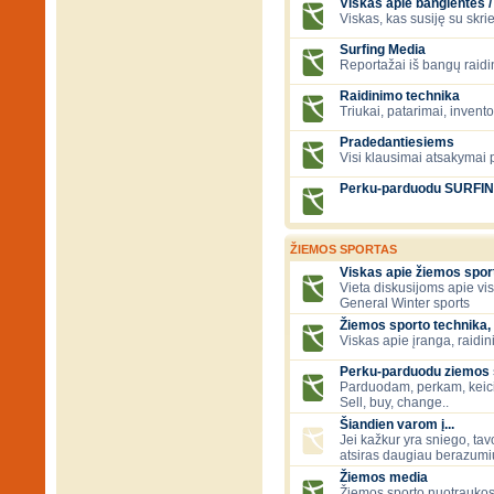
Viskas apie banglentes / 
Viskas, kas susiję su skr
Surfing Media
Reportažai iš bangų raidi
Raidinimo technika
Triukai, patarimai, invent
Pradedantiesiems
Visi klausimai atsakymai
Perku-parduodu SURFI
ŽIEMOS SPORTAS
Viskas apie žiemos spor
Vieta diskusijoms apie vi
General Winter sports
Žiemos sporto technika, 
Viskas apie įranga, raidini
Perku-parduodu ziemos sp
Parduodam, perkam, keic
Sell, buy, change..
Šiandien varom į...
Jei kažkur yra sniego, tavo
atsiras daugiau berazumių
Žiemos media
Žiemos sporto nuotraukos