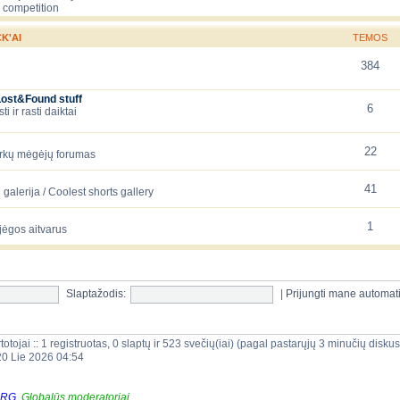
 competition
K'AI
TEMOS
384
Lost&Found stuff
6
 ir rasti daiktai
22
arkų mėgėjų forumas
41
galerija / Coolest shorts gallery
1
jėgos aitvarus
Slaptažodis:
|
Prijungti mane automat
totojai :: 1 registruotas, 0 slaptų ir 523 svečių(iai) (pagal pastarųjų 3 minučių disku
20 Lie 2026 04:54
ORG
,
Globalūs moderatoriai