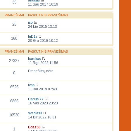
anukas
35
11 Sau 2017 16:19
PRANEŠIMAI
PASKUTINIS PRANEŠIMAS
iso
25
24 Lie 2015 13:13
InD1s
160
20 Gru 2016 18:12
PRANEŠIMAI
PASKUTINIS PRANEŠIMAS
barokas
27327
11 Rgp 2023 11:56
Pranešimų nėra
0
ivas
6526
11 Bal 2019 07:43
Darius 77
6866
16 Vas 2023 23:23
svecias3
10530
14 Bir 2022 18:31
Edas50
1