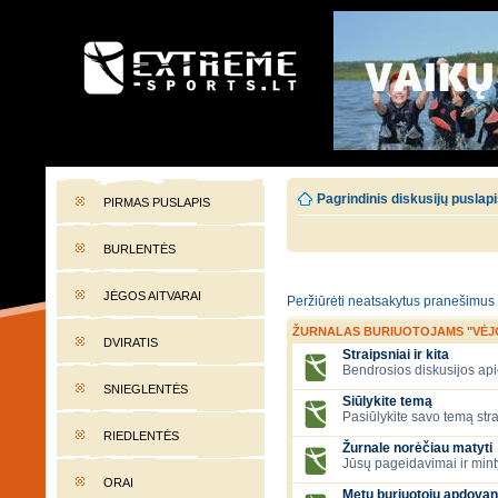
EXTREME-SPORTS.LT
Lietuvos extremalaus sporto portalas
Pagrindinis diskusijų puslap
PIRMAS PUSLAPIS
BURLENTĖS
JĖGOS AITVARAI
Peržiūrėti neatsakytus pranešimus
ŽURNALAS BURIUOTOJAMS "VĖJ
DVIRATIS
Straipsniai ir kita
Bendrosios diskusijos apie
SNIEGLENTĖS
Siūlykite temą
Pasiūlykite savo temą stra
RIEDLENTĖS
Žurnale norėčiau matyti
Jūsų pageidavimai ir mint
ORAI
Metų buriuotojų apdovan