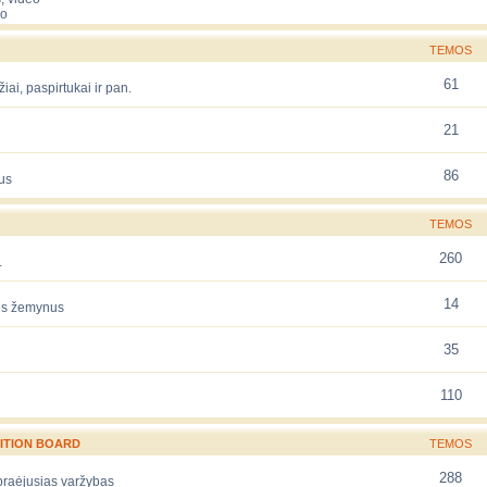
eo
TEMOS
61
žiai, paspirtukai ir pan.
21
86
us
TEMOS
260
.
14
rės žemynus
35
110
ITION BOARD
TEMOS
288
 praėjusias varžybas