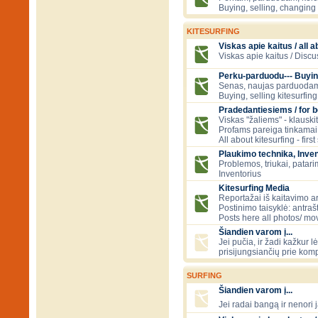
Buying, selling, changing 
KITESURFING
Viskas apie kaitus / all a
Viskas apie kaitus / Discu
Perku-parduodu--- Buyin
Senas, naujas parduodam
Buying, selling kitesurfing 
Pradedantiesiems / for 
Viskas "žaliems" - klauski
Profams pareiga tinkamai
All about kitesurfing - first
Plaukimo technika, Inven
Problemos, triukai, patari
Inventorius
Kitesurfing Media
Reportažai iš kaitavimo ar
Postinimo taisyklė: antraš
Posts here all photos/ mov
Šiandien varom į...
Jei pučia, ir žadi kažkur 
prisijungsiančių prie kom
SURFING
Šiandien varom į...
Jei radai bangą ir nenori j