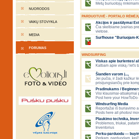
Metų buriuotojų rinkimams
NUORODOS
PARDUOTUVĖ - PORTALO RĖMĖJ
VAIKŲ STOVYKLA
Akcijos ir pasiūlymai E
Čia skelbiame įvairias pr
vietose.
MEDIA
Surfhouse "Buriuojam-K
FORUMAS
WINDSURFING
Viskas apie burlentes/ al
Kalbam apie viską / let's 
Šiandien varom į...,
Jei pučia, ir žadi kažkur 
prisijungsiančių prie kom
Pradinukams / Beginners
Visi klausimai-atsakymai
Post here your HowToDo 
Windsurfing Media
Reportažai iš buriavimo ar
Posts here all photos/ mov
Plaukimo technika, Inven
Problemos, triukai, patari
Inventorius
Perku-parduodu --- buying
Perkam, parduodam, kei