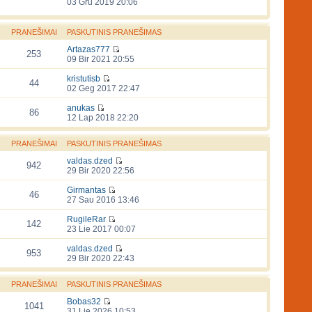
03 Gru 2019 20:06
PRANEŠIMAI
PASKUTINIS PRANEŠIMAS
Artazas777
253
09 Bir 2021 20:55
kristutisb
44
02 Geg 2017 22:47
anukas
86
12 Lap 2018 22:20
PRANEŠIMAI
PASKUTINIS PRANEŠIMAS
valdas.dzed
942
29 Bir 2020 22:56
Girmantas
46
27 Sau 2016 13:46
RugileRar
142
23 Lie 2017 00:07
valdas.dzed
953
29 Bir 2020 22:43
PRANEŠIMAI
PASKUTINIS PRANEŠIMAS
Bobas32
1041
31 Lie 2026 10:53