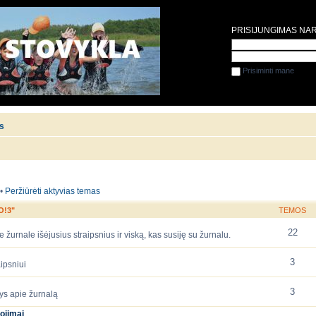
PRISIJUNGIMAS NA
Prisiminti mane
is
•
Peržiūrėti aktyvias temas
O!3"
TEMOS
22
 žurnale išėjusius straipsnius ir viską, kas susiję su žurnalu.
3
ipsniui
3
ys apie žurnalą
ojimai