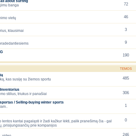
all about surfing
72
iejimu banga
46
nimo vietų
3
orius, klausimai
9
 pradedantiesiems
NG
190
TEMOS
tą
485
ską, kas susiję su žiemos sportu
Inventorius
306
mo stilius, triukus ir panašiai
ortas / Selling-buying winter sports
1
iam..
0
 lentos kantai pagaląsti ir žadi kažkur lėkti, palik pranešimą čia - gal
, prisijungsiančių prie kompanijos
246
, video