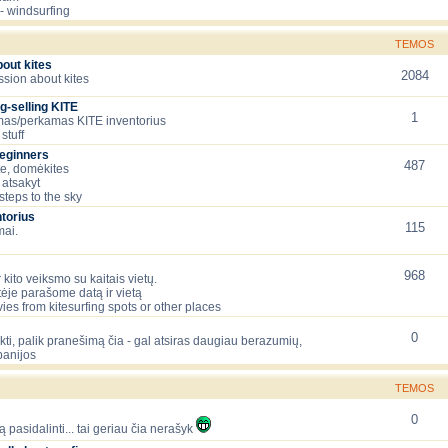
- windsurfing
TEMOS
bout kites
2084
ssion about kites
g-selling KITE
1
as/perkamas KITE inventorius
stuff
beginners
487
te, domėkites
 atsakyt
 steps to the sky
torius
115
mai.
968
 kito veiksmo su kaitais vietų.
tėje parašome datą ir vietą
ies from kitesurfing spots or other places
0
lėkti, palik pranešimą čia - gal atsiras daugiau berazumių,
panijos
TEMOS
0
ą pasidalinti... tai geriau čia nerašyk