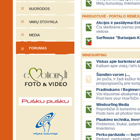
Metų buriuotojų rinkimams
NUORODOS
PARDUOTUVĖ - PORTALO RĖMĖJ
VAIKŲ STOVYKLA
Akcijos ir pasiūlymai E
Čia skelbiame įvairias pr
vietose.
MEDIA
Surfhouse "Buriuojam-K
FORUMAS
WINDSURFING
Viskas apie burlentes/ al
Kalbam apie viską / let's 
Šiandien varom į...,
Jei pučia, ir žadi kažkur 
prisijungsiančių prie kom
Pradinukams / Beginners
Visi klausimai-atsakymai
Post here your HowToDo 
Windsurfing Media
Reportažai iš buriavimo ar
Posts here all photos/ mov
Plaukimo technika, Inven
Problemos, triukai, patari
Inventorius
Perku-parduodu --- buying
Perkam, parduodam, kei