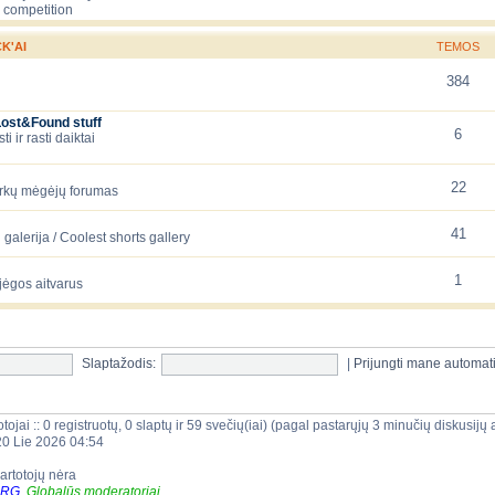
 competition
K'AI
TEMOS
384
Lost&Found stuff
6
 ir rasti daiktai
22
arkų mėgėjų forumas
41
galerija / Coolest shorts gallery
1
jėgos aitvarus
Slaptažodis:
|
Prijungti mane automat
tojai :: 0 registruotų, 0 slaptų ir 59 svečių(iai) (pagal pastarųjų 3 minučių diskusij
20 Lie 2026 04:54
vartotojų nėra
ORG
,
Globalūs moderatoriai