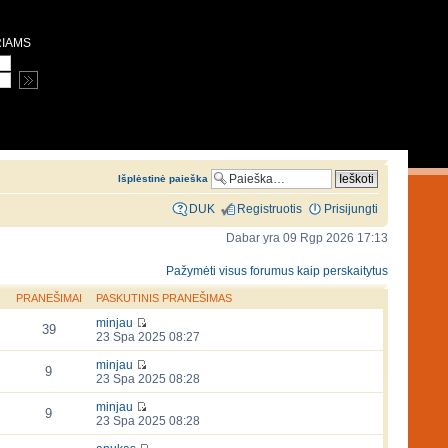
RIAMS
Išplėstinė paieška
DUK
Registruotis
Prisijungti
Dabar yra 09 Rgp 2026 17:13
Pažymėti visus forumus kaip perskaitytus
PRANEŠIMAI
PASKUTINIS PRANEŠIMAS
minjau
39
23 Spa 2025 08:27
minjau
9
23 Spa 2025 08:28
minjau
9
23 Spa 2025 08:28