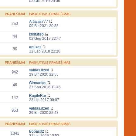
03 Gru 2019 20:06
PRANEŠIMAI
PASKUTINIS PRANEŠIMAS
Artazas777
253
09 Bir 2021 20:55
kristutisb
44
02 Geg 2017 22:47
anukas
86
12 Lap 2018 22:20
PRANEŠIMAI
PASKUTINIS PRANEŠIMAS
valdas.dzed
942
29 Bir 2020 22:56
Girmantas
46
27 Sau 2016 13:46
RugileRar
142
23 Lie 2017 00:07
valdas.dzed
953
29 Bir 2020 22:43
PRANEŠIMAI
PASKUTINIS PRANEŠIMAS
Bobas32
1041
31 Lie 2026 10:53