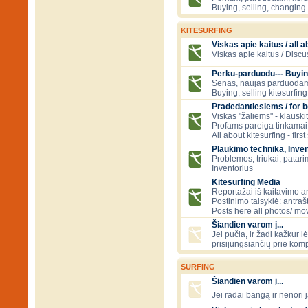
Buying, selling, changing 
KITESURFING
Viskas apie kaitus / all a
Viskas apie kaitus / Discu
Perku-parduodu--- Buyin
Senas, naujas parduodam
Buying, selling kitesurfing 
Pradedantiesiems / for 
Viskas "žaliems" - klauski
Profams pareiga tinkamai
All about kitesurfing - first
Plaukimo technika, Inven
Problemos, triukai, patari
Inventorius
Kitesurfing Media
Reportažai iš kaitavimo ar
Postinimo taisyklė: antraš
Posts here all photos/ mov
Šiandien varom į...
Jei pučia, ir žadi kažkur 
prisijungsiančių prie kom
SURFING
Šiandien varom į...
Jei radai bangą ir nenori j