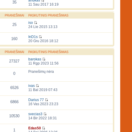
anukas
35
11 Sau 2017 16:19
PRANEŠIMAI
PASKUTINIS PRANEŠIMAS
iso
25
24 Lie 2015 13:13
InD1s
160
20 Gru 2016 18:12
PRANEŠIMAI
PASKUTINIS PRANEŠIMAS
barokas
27327
11 Rgp 2023 11:56
Pranešimų nėra
0
ivas
6526
11 Bal 2019 07:43
Darius 77
6866
16 Vas 2023 23:23
svecias3
10530
14 Bir 2022 18:31
Edas50
1