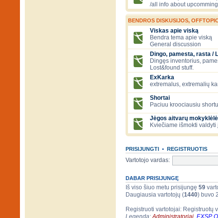
/all info about upcomming
BENDROS DISKUSIJOS, OFFTOPIC
Viskas apie viską
Bendra tema apie viską
General discussion
Dingo, pamesta, rasta / 
Dingęs inventorius, pamesti
Lost&found stuff.
ExKarka
extremalus, extremalių k
Shortai
Paciuu kroociausiu shortu 
Jėgos aitvarų mokyklėlė
Kviečiame išmokti valdyti 
PRISIJUNGTI
•
REGISTRUOTIS
Vartotojo vardas:
DABAR PRISIJUNGĘ
Iš viso šiuo metu prisijungę
59
varto
Daugiausia vartotojų (
1440
) buvo 
Registruoti vartotojai: Registruotų 
Legenda:
Administratoriai
,
EXSP 