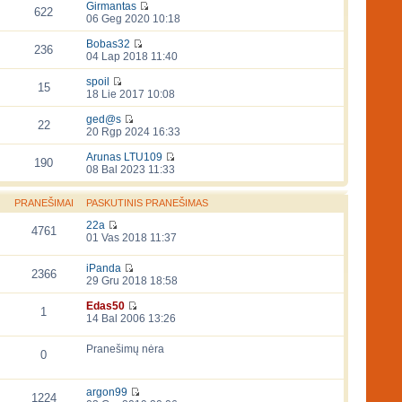
Girmantas
622
06 Geg 2020 10:18
Bobas32
236
04 Lap 2018 11:40
spoil
15
18 Lie 2017 10:08
ged@s
22
20 Rgp 2024 16:33
Arunas LTU109
190
08 Bal 2023 11:33
PRANEŠIMAI
PASKUTINIS PRANEŠIMAS
22a
4761
01 Vas 2018 11:37
iPanda
2366
29 Gru 2018 18:58
Edas50
1
14 Bal 2006 13:26
Pranešimų nėra
0
argon99
1224