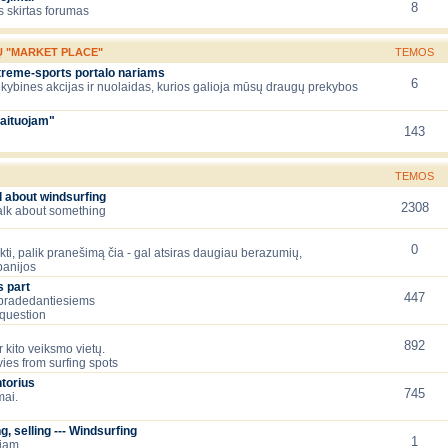
8
 skirtas forumas
Ų "MARKET PLACE"
TEMOS
xtreme-sports portalo nariams
6
ekybines akcijas ir nuolaidas, kurios galioja mūsų draugų prekybos
aituojam"
143
TEMOS
l about windsurfing
2308
talk about something
0
lėkti, palik pranešimą čia - gal atsiras daugiau berazumių,
panijos
 part
447
 pradedantiesiems
question
892
 kito veiksmo vietų.
ies from surfing spots
torius
745
mai.
, selling --- Windsurfing
1
čiam