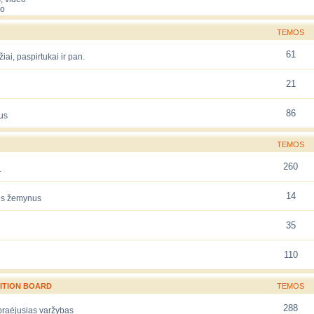
eo
TEMOS
61
žiai, paspirtukai ir pan.
21
86
us
TEMOS
260
.
14
rės žemynus
35
110
ITION BOARD
TEMOS
288
 praėjusias varžybas