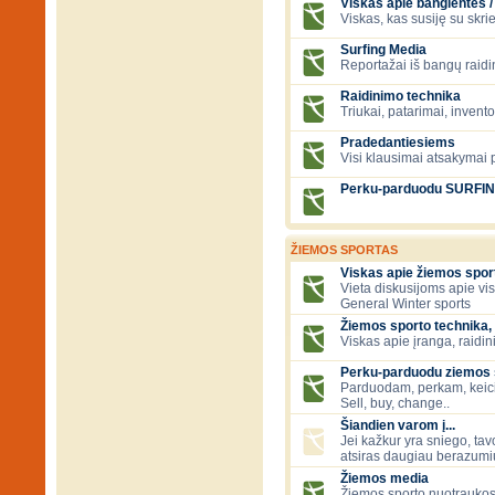
Viskas apie banglentes / 
Viskas, kas susiję su skr
Surfing Media
Reportažai iš bangų raidi
Raidinimo technika
Triukai, patarimai, invent
Pradedantiesiems
Visi klausimai atsakymai
Perku-parduodu SURFI
ŽIEMOS SPORTAS
Viskas apie žiemos spor
Vieta diskusijoms apie vi
General Winter sports
Žiemos sporto technika, 
Viskas apie įranga, raidini
Perku-parduodu ziemos sp
Parduodam, perkam, keic
Sell, buy, change..
Šiandien varom į...
Jei kažkur yra sniego, tavo
atsiras daugiau berazumių
Žiemos media
Žiemos sporto nuotraukos