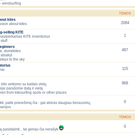
- windsurfing
TEMOS
bout kites
2084
ssion about kites
g-selling KITE
1
as/perkamas KITE inventorius
stuff
beginners
487
te, domėkites
 atsakyt
 steps to the sky
torius
115
mai.
968
 kito veiksmo su kaitais vietų.
tėje parašome datą ir vietą
ies from kitesurfing spots or other places
0
lėkti, palik pranešimą čia - gal atsiras daugiau berazumių,
panijos
TEMOS
0
ą pasidalinti... tai geriau čia nerašyk