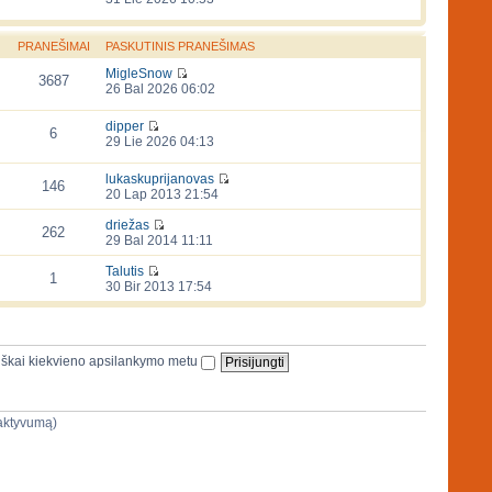
PRANEŠIMAI
PASKUTINIS PRANEŠIMAS
MigleSnow
3687
26 Bal 2026 06:02
dipper
6
29 Lie 2026 04:13
lukaskuprijanovas
146
20 Lap 2013 21:54
driežas
262
29 Bal 2014 11:11
Talutis
1
30 Bir 2013 17:54
iškai kiekvieno apsilankymo metu
ų aktyvumą)