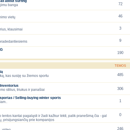
all about surfing
72
iejimu banga
46
nimo vietų
3
orius, klausimai
9
 pradedantiesiems
NG
190
TEMOS
tą
485
ską, kas susiję su žiemos sportu
Inventorius
306
mo stilius, triukus ir panašiai
ortas / Selling-buying winter sports
1
iam..
0
 lentos kantai pagaląsti ir žadi kažkur lėkti, palik pranešimą čia - gal
, prisijungsiančių prie kompanijos
246
, video