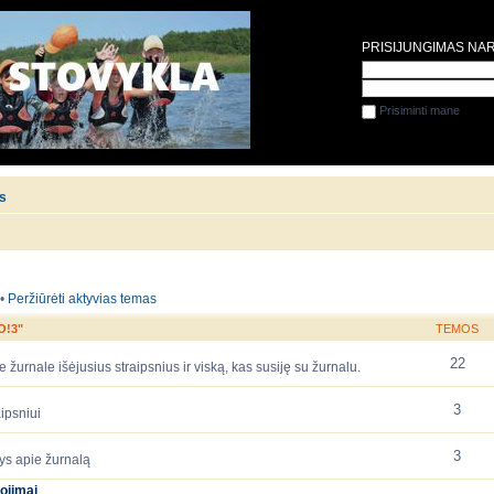
PRISIJUNGIMAS NA
Prisiminti mane
is
•
Peržiūrėti aktyvias temas
O!3"
TEMOS
22
 žurnale išėjusius straipsnius ir viską, kas susiję su žurnalu.
3
ipsniui
3
ys apie žurnalą
ojimai