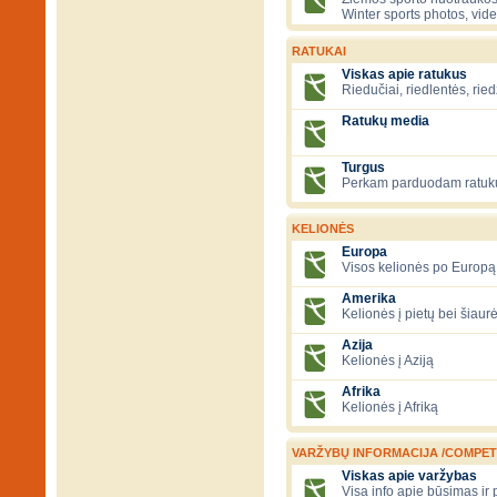
Winter sports photos, vid
RATUKAI
Viskas apie ratukus
Riedučiai, riedlentės, ried
Ratukų media
Turgus
Perkam parduodam ratuk
KELIONĖS
Europa
Visos kelionės po Europą
Amerika
Kelionės į pietų bei šiau
Azija
Kelionės į Aziją
Afrika
Kelionės į Afriką
VARŽYBŲ INFORMACIJA /COMPET
Viskas apie varžybas
Visa info apie būsimas ir