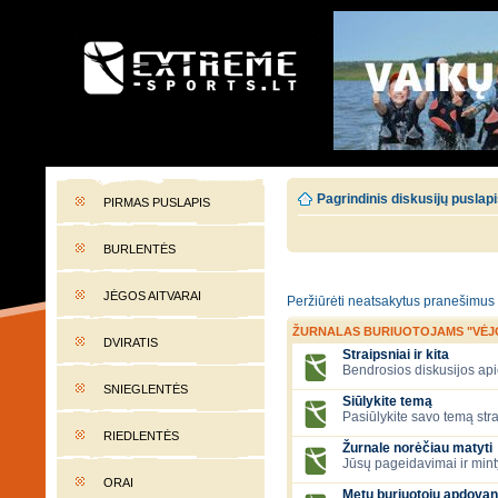
EXTREME-SPORTS.LT
Lietuvos extremalaus sporto portalas
Pagrindinis diskusijų puslap
PIRMAS PUSLAPIS
BURLENTĖS
JĖGOS AITVARAI
Peržiūrėti neatsakytus pranešimus
ŽURNALAS BURIUOTOJAMS "VĖJ
DVIRATIS
Straipsniai ir kita
Bendrosios diskusijos apie
SNIEGLENTĖS
Siūlykite temą
Pasiūlykite savo temą stra
RIEDLENTĖS
Žurnale norėčiau matyti
Jūsų pageidavimai ir mint
ORAI
Metų buriuotojų apdovan